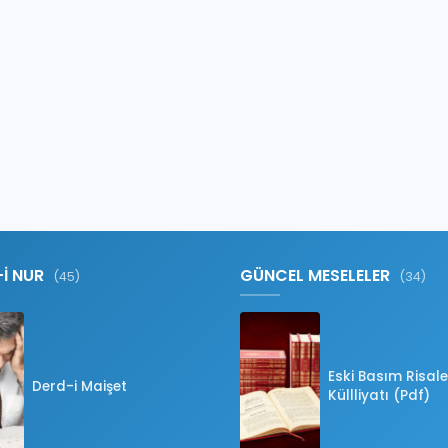
-İ NUR
GÜNCEL MESELELER
(45)
(34)
Eski Basım Risale
Derd-i Maişet
Küllliyatı (Pdf)