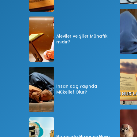
Aleviler ve Şiiler Münafık
mıdır?
İnsan Kaç Yaşında
Mükellef Olur?
Namazda Huzur ve Huşu