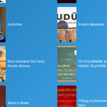
Kadınlar
Kudüs Meselesi
Bazı Eserlerin Nur’lara
OY KULLANMAK Şİ
Perde Olması
HANGİ ÖLÇÜLERE
OY KULLANILMALI
Yılbaşı Kutlaması
Allah’u Ekber
Ders