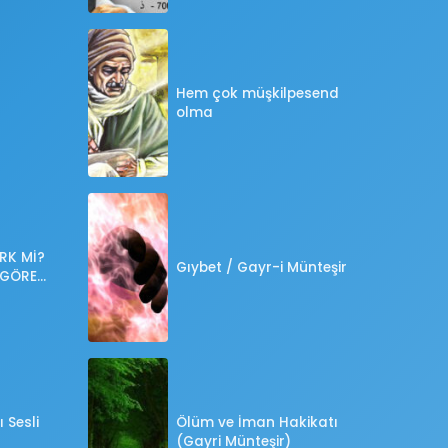
Hem çok müşkilpesend
olma
RK Mİ?
Gıybet / Gayr-i Münteşir
 GÖRE
?
 Sesli
Ölüm ve İman Hakikatı
(Gayri Münteşir)