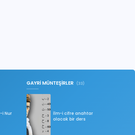
GAYRİ MÜNTEŞİRLER
(33)
-i Nur
İlm-i cifre anahtar
olacak bir ders