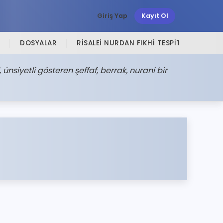
Giriş Yap
Kayıt Ol
DOSYALAR
RISALEI NURDAN FIKHI TESPITLER
SI
 ünsiyetli gösteren şeffaf, berrak, nurani bir