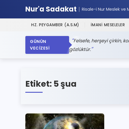
Nur'a Sadakat
Risale-i Nur Meslek ve 
HZ. PEYGAMBER (A.S.M)
İMANİ MESELELER
Felsefe, herşeyi çirkin, k
GÜNÜN
VECİZESİ
gözlüktür.
Etiket:
5 şua