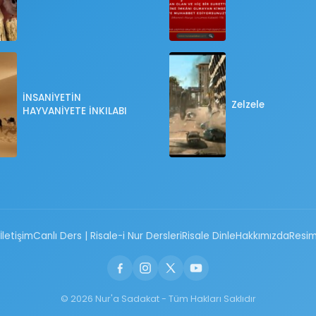
İNSANİYETİN
Zelzele
HAYVANİYETE İNKILABI
İletişim
Canlı Ders | Risale-i Nur Dersleri
Risale Dinle
Hakkımızda
Resim
© 2026 Nur'a Sadakat - Tüm Hakları Saklıdır