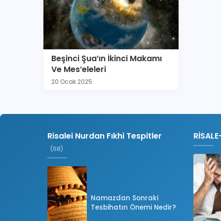
Beşinci Şua’ın İkinci Makamı
Ve Mes’eleleri
20 Ocak 2025
Risalei Nurdan Fıkhi Tespitler
RİSALE
(68)
Namazdan Sonraki
Tesbihatın Önemi Nedir?