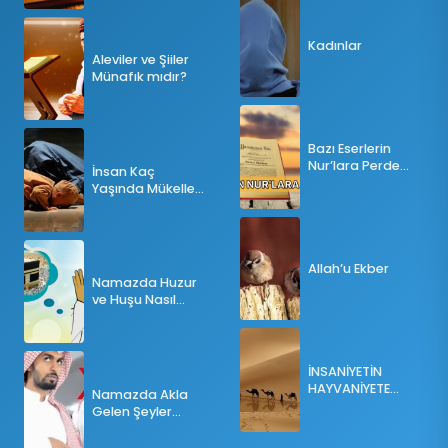
Kadınlar
Aleviler ve Şiiler
Münafık mıdır?
Bazı Eserlerin
Nur’lara Perde
İnsan Kaç
Olması
Yaşında Mükellef
Olur?
Allah’u Ekber
Namazda Huzur
ve Huşu Nasıl
Sağlanır?
İNSANİYETİN
HAYVANİYETE
Namazda Akla
İNKILABI
Gelen Şeyler
Namazı Bozar
mı?