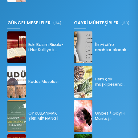
GÜNCEL MESELELER
GAYRİ MÜNTEŞİRLER
(34)
(33)
Eski Basım Risale-
İlm-i cifre
i Nur Küllliyatı
anahtar olacak
(Pdf)
bir ders
Hem çok
Kudüs Meselesi
müşkilpesend
olma
OY KULLANMAK
Gıybet / Gayr-i
ŞİRK Mİ? HANGİ
Münteşir
ÖLÇÜLERE GÖRE
OY KULLANILMALI?