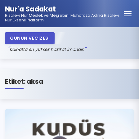
Nur'a Sadakat
Risale-i Nur Meslek ve Meşrebini Muhafaza Adına Risale-i
Nur Eksenli Platform
GÜNÜN VECİZESİ
Kâinatta en yüksek hakikat imandır.
Etiket:
aksa