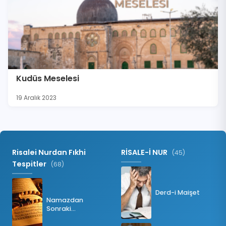
Kudüs Meselesi
19 Aralık 2023
Risalei Nurdan Fıkhi
RİSALE-İ NUR
(45)
Tespitler
(68)
Derd-i Maişet
Namazdan
Sonraki
Tesbihatın Önemi
Nedir?