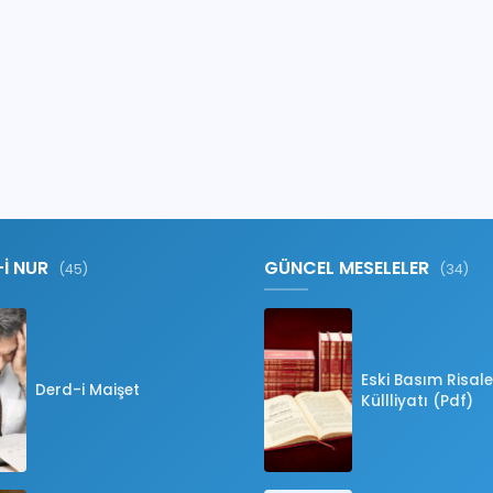
-İ NUR
GÜNCEL MESELELER
(45)
(34)
Eski Basım Risale
Derd-i Maişet
Küllliyatı (Pdf)