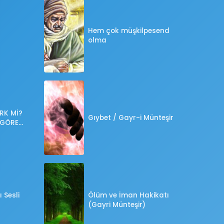
Hem çok müşkilpesend
olma
RK Mİ?
Gıybet / Gayr-i Münteşir
 GÖRE
?
 Sesli
Ölüm ve İman Hakikatı
(Gayri Münteşir)