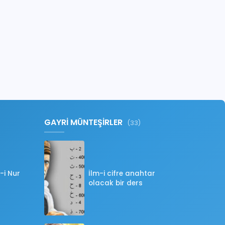
GAYRİ MÜNTEŞİRLER
(33)
-i Nur
İlm-i cifre anahtar
olacak bir ders