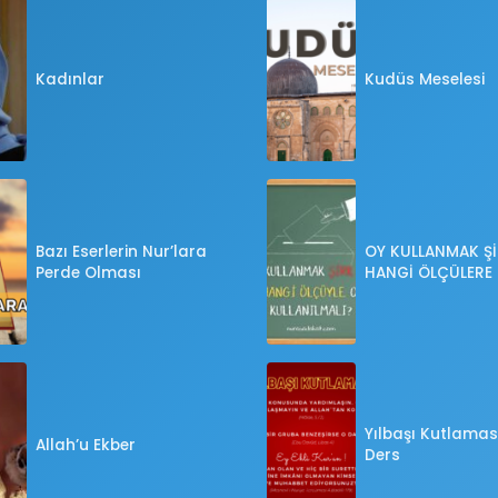
Kadınlar
Kudüs Meselesi
Bazı Eserlerin Nur’lara
OY KULLANMAK Şİ
Perde Olması
HANGİ ÖLÇÜLERE
OY KULLANILMALI
Yılbaşı Kutlaması
Allah’u Ekber
Ders