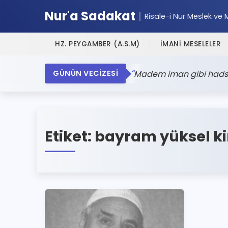
Nur'a Sadakat
Risale-i Nur Meslek ve 
HZ. PEYGAMBER (A.S.M)
İMANİ MESELELER
Madem iman gibi hadsiz 
GÜNÜN VECİZESİ
Etiket:
bayram yüksel k