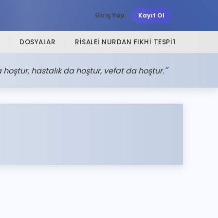
Giriş Yap
Kayıt Ol
DOSYALAR
RISALEI NURDAN FIKHI TESPITLER
SI
hoştur, hastalık da hoştur, vefat da hoştur.