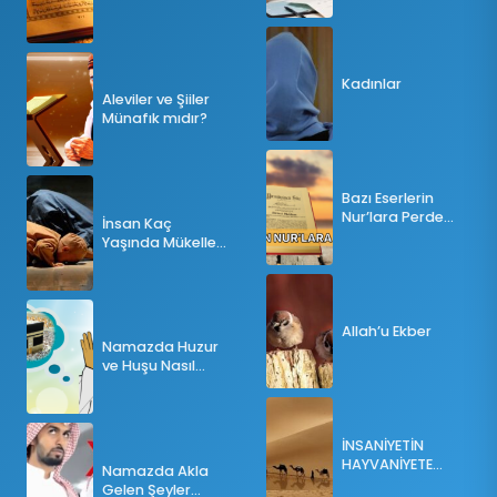
Tesbihatın Önemi
Nedir?
Kadınlar
Aleviler ve Şiiler
Münafık mıdır?
Bazı Eserlerin
Nur’lara Perde
İnsan Kaç
Olması
Yaşında Mükellef
Olur?
Allah’u Ekber
Namazda Huzur
ve Huşu Nasıl
Sağlanır?
İNSANİYETİN
HAYVANİYETE
Namazda Akla
İNKILABI
Gelen Şeyler