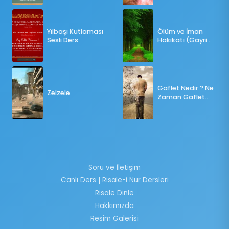
OY KULLANILMALI?
Yılbaşı Kutlaması
Ölüm ve İman
Sesli Ders
Hakikatı (Gayri
Münteşir)
Gaflet Nedir ? Ne
Zelzele
Zaman Gaflet
Basar ?
Soru ve İletişim
Canlı Ders | Risale-i Nur Dersleri
Risale Dinle
Hakkımızda
Resim Galerisi