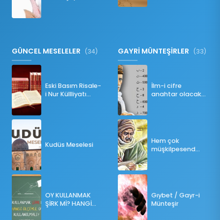
Namazı Bozar
mı?
GÜNCEL MESELELER
GAYRİ MÜNTEŞİRLER
(34)
(33)
Eski Basım Risale-
İlm-i cifre
i Nur Küllliyatı
anahtar olacak
(Pdf)
bir ders
Hem çok
Kudüs Meselesi
müşkilpesend
olma
OY KULLANMAK
Gıybet / Gayr-i
ŞİRK Mİ? HANGİ
Münteşir
ÖLÇÜLERE GÖRE