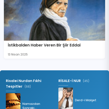
İstikbalden Haber Veren Bir Şiir Eddai
13 Nisan 2025
Risalei Nurdan Fıkhi
RİSALE-İ NUR
(45)
Tespitler
(68)
Derd-i Maişet
Namazdan
Sonraki