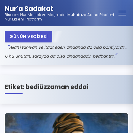
Nur'a Sadakat
Risale-i Nur Meslek ve Meşrebini Muhafaza Adına Risale-i
Nur Eksenli Platform
GÜNÜN VECİZESİ
Allah'i tanıyan ve itaat eden, zindanda da olsa bahtiyardır...
O'nu unutan, sarayda da olsa, zindandadır, bedbahttır.
Etiket:
bediüzzaman eddai