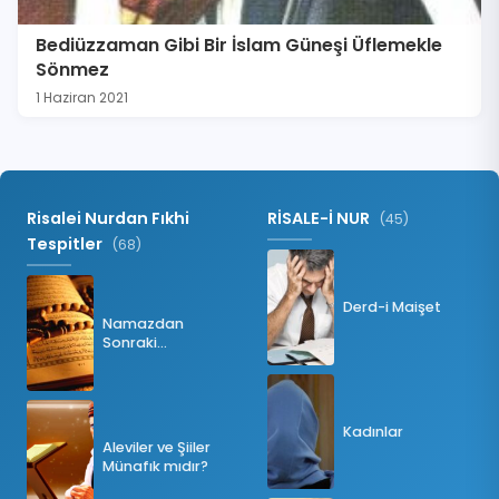
Bediüzzaman Gibi Bir İslam Güneşi Üflemekle
Sönmez
1 Haziran 2021
Risalei Nurdan Fıkhi
RİSALE-İ NUR
(45)
Tespitler
(68)
Derd-i Maişet
Namazdan
Sonraki
Tesbihatın Önemi
Nedir?
Kadınlar
Aleviler ve Şiiler
Münafık mıdır?