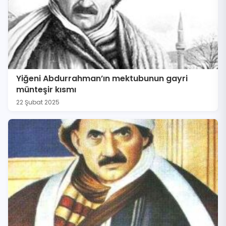
Yiğeni Abdurrahman’ın mektubunun gayri
münteşir kısmı
22 Şubat 2025