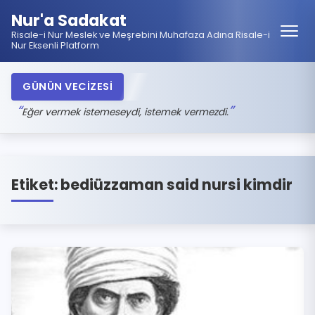
Nur'a Sadakat
Risale-i Nur Meslek ve Meşrebini Muhafaza Adına Risale-i
Nur Eksenli Platform
GÜNÜN VECİZESİ
Eğer vermek istemeseydi, istemek vermezdi.
Etiket:
bediüzzaman said nursi kimdir