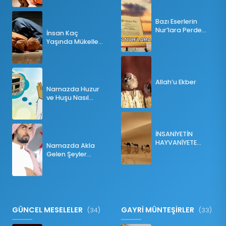
Bazı Eserlerin
Nur’lara Perde
İnsan Kaç
Olması
Yaşında Mükellef
Olur?
Allah’u Ekber
Namazda Huzur
ve Huşu Nasıl
Sağlanır?
İNSANİYETİN
HAYVANİYETE
Namazda Akla
İNKILABI
Gelen Şeyler
Namazı Bozar
mı?
GÜNCEL MESELELER
GAYRİ MÜNTEŞİRLER
(34)
(33)