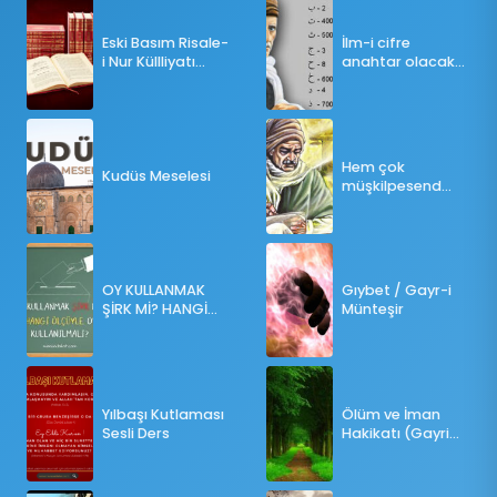
Eski Basım Risale-
İlm-i cifre
i Nur Küllliyatı
anahtar olacak
(Pdf)
bir ders
Hem çok
Kudüs Meselesi
müşkilpesend
olma
OY KULLANMAK
Gıybet / Gayr-i
ŞİRK Mİ? HANGİ
Münteşir
ÖLÇÜLERE GÖRE
OY KULLANILMALI?
Yılbaşı Kutlaması
Ölüm ve İman
Sesli Ders
Hakikatı (Gayri
Münteşir)