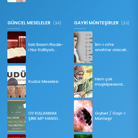
GÜNCEL MESELELER
GAYRİ MÜNTEŞİRLER
(34)
(33)
Eski Basım Risale-
İlm-i cifre
i Nur Küllliyatı
anahtar olacak
(Pdf)
bir ders
Hem çok
Kudüs Meselesi
müşkilpesend
olma
OY KULLANMAK
Gıybet / Gayr-i
ŞİRK Mİ? HANGİ
Münteşir
ÖLÇÜLERE GÖRE
OY KULLANILMALI?