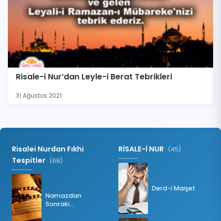
Risale-i Nur’dan Leyle-i Berat Tebrikleri
31 Ağustos 2021
Risalei Nurdan Fıkhi
RİSALE-İ NUR
(45)
Tespitler
(68)
Derd-i Maişet
Namazdan
Sonraki
Tesbihatın Önemi
Nedir?