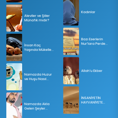
Kadınlar
Aleviler ve Şiiler
Münafık mıdır?
Bazı Eserlerin
Nur’lara Perde
İnsan Kaç
Olması
Yaşında Mükellef
Olur?
Allah’u Ekber
Namazda Huzur
ve Huşu Nasıl
Sağlanır?
İNSANİYETİN
HAYVANİYETE
Namazda Akla
İNKILABI
Gelen Şeyler
Namazı Bozar
mı?