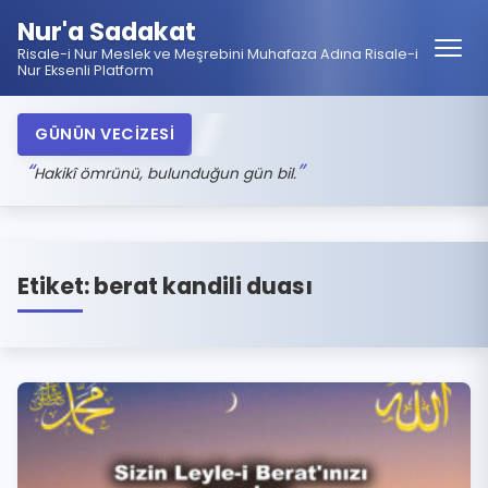
Nur'a Sadakat
Risale-i Nur Meslek ve Meşrebini Muhafaza Adına Risale-i
Nur Eksenli Platform
GÜNÜN VECİZESİ
Hakikî ömrünü, bulunduğun gün bil.
Etiket:
berat kandili duası