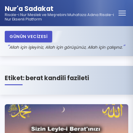
Nur'a Sadakat
Risale-i Nur Meslek ve Meşrebini Muhafaza Adına Risale-i
Nur Eksenli Platform
GÜNÜN VECİZESİ
Allah için işleyiniz, Allah için görüşünüz, Allah için çalışınız.
Etiket:
berat kandili fazileti