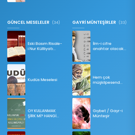
GÜNCEL MESELELER
GAYRİ MÜNTEŞİRLER
(34)
(33)
Eski Basım Risale-
İlm-i cifre
i Nur Küllliyatı
anahtar olacak
(Pdf)
bir ders
Hem çok
Kudüs Meselesi
müşkilpesend
olma
OY KULLANMAK
Gıybet / Gayr-i
ŞİRK Mİ? HANGİ
Münteşir
ÖLÇÜLERE GÖRE
OY KULLANILMALI?