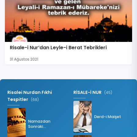
Risale-i Nur’dan Leyle-i Berat Tebrikleri
31 Ağustos 2021
Risalei Nurdan Fıkhi
RİSALE-İ NUR
(45)
Tespitler
(68)
Derd-i Maişet
Namazdan
Sonraki
Tesbihatın Önemi
Nedir?