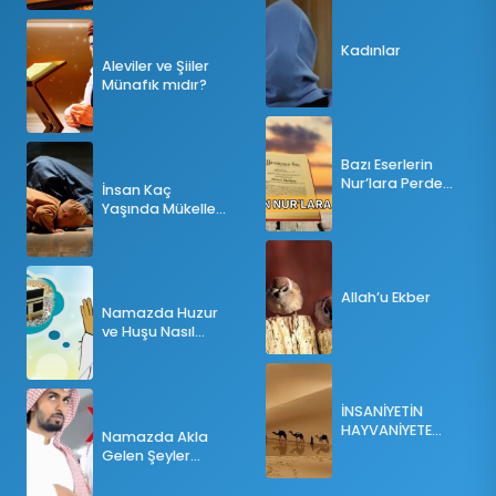
Kadınlar
Aleviler ve Şiiler
Münafık mıdır?
Bazı Eserlerin
Nur’lara Perde
İnsan Kaç
Olması
Yaşında Mükellef
Olur?
Allah’u Ekber
Namazda Huzur
ve Huşu Nasıl
Sağlanır?
İNSANİYETİN
HAYVANİYETE
Namazda Akla
İNKILABI
Gelen Şeyler
Namazı Bozar
mı?