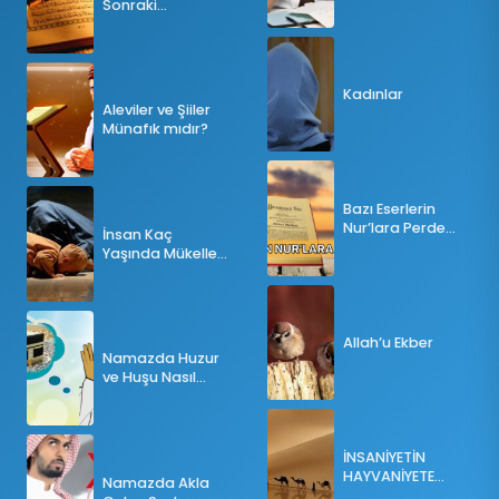
Sonraki
Tesbihatın Önemi
Nedir?
Kadınlar
Aleviler ve Şiiler
Münafık mıdır?
Bazı Eserlerin
Nur’lara Perde
İnsan Kaç
Olması
Yaşında Mükellef
Olur?
Allah’u Ekber
Namazda Huzur
ve Huşu Nasıl
Sağlanır?
İNSANİYETİN
HAYVANİYETE
Namazda Akla
İNKILABI