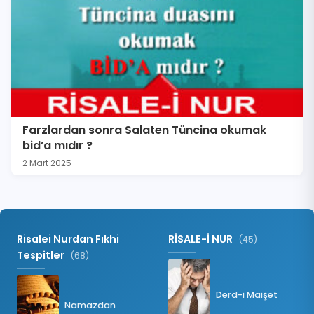
Farzlardan sonra Salaten Tüncina okumak
bid’a mıdır ?
2 Mart 2025
Risalei Nurdan Fıkhi
RİSALE-İ NUR
(45)
Tespitler
(68)
Derd-i Maişet
Namazdan