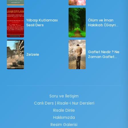
OY KULLANILMALI?
Yılbaşı Kutlaması
Ölüm ve İman
Sesli Ders
Hakikatı (Gayri
Münteşir)
Gaflet Nedir ? Ne
Zelzele
Zaman Gaflet
Basar ?
Soru ve İletişim
Canlı Ders | Risale-i Nur Dersleri
Risale Dinle
Hakkımızda
Resim Galerisi