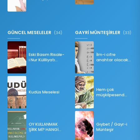
Namazı Bozar
mı?
GÜNCEL MESELELER
GAYRİ MÜNTEŞİRLER
(34)
(33)
Eski Basım Risale-
İlm-i cifre
i Nur Küllliyatı
anahtar olacak
(Pdf)
bir ders
Hem çok
Kudüs Meselesi
müşkilpesend
olma
OY KULLANMAK
Gıybet / Gayr-i
ŞİRK Mİ? HANGİ
Münteşir
ÖLÇÜLERE GÖRE