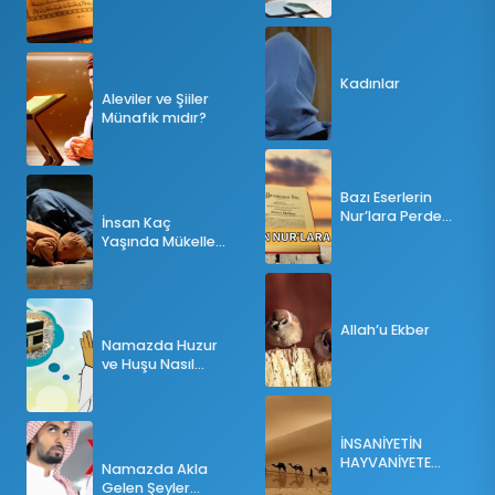
Tesbihatın Önemi
Nedir?
Kadınlar
Aleviler ve Şiiler
Münafık mıdır?
Bazı Eserlerin
Nur’lara Perde
İnsan Kaç
Olması
Yaşında Mükellef
Olur?
Allah’u Ekber
Namazda Huzur
ve Huşu Nasıl
Sağlanır?
İNSANİYETİN
HAYVANİYETE
Namazda Akla
İNKILABI
Gelen Şeyler