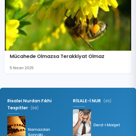
Mücahede Olmazsa Terakkiyat Olmaz
5 Nisan 2025
Risalei Nurdan Fıkhi
RİSALE-İ NUR
(45)
Tespitler
(68)
Derd-i Maişet
Namazdan
Sonraki