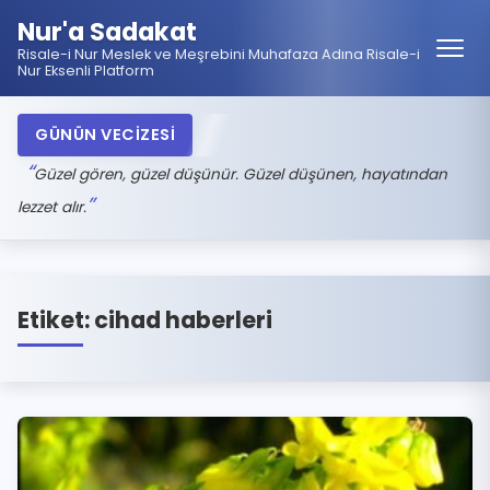
Nur'a Sadakat
Risale-i Nur Meslek ve Meşrebini Muhafaza Adına Risale-i
Nur Eksenli Platform
GÜNÜN VECİZESİ
Güzel gören, güzel düşünür. Güzel düşünen, hayatından
lezzet alır.
Etiket:
cihad haberleri