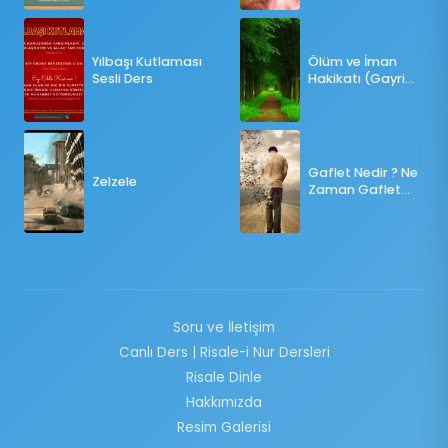
OY KULLANILMALI?
Yılbaşı Kutlaması
Ölüm ve İman
Sesli Ders
Hakikatı (Gayri
Münteşir)
Gaflet Nedir ? Ne
Zelzele
Zaman Gaflet
Basar ?
Soru ve İletişim
Canlı Ders | Risale-i Nur Dersleri
Risale Dinle
Hakkımızda
Resim Galerisi