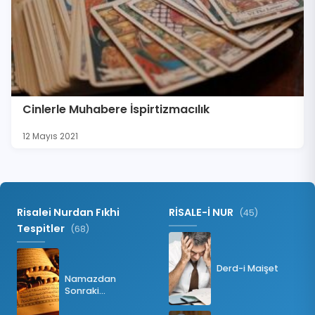
Cinlerle Muhabere İspirtizmacılık
12 Mayıs 2021
Risalei Nurdan Fıkhi
RİSALE-İ NUR
(45)
Tespitler
(68)
Derd-i Maişet
Namazdan
Sonraki
Tesbihatın Önemi
Nedir?