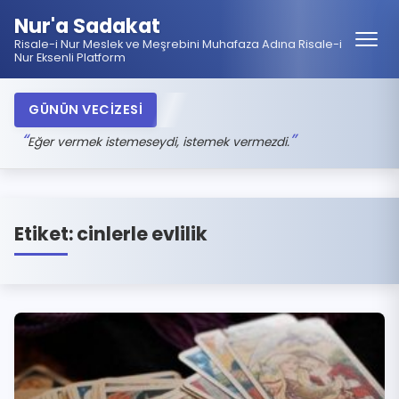
Nur'a Sadakat
Risale-i Nur Meslek ve Meşrebini Muhafaza Adına Risale-i
Nur Eksenli Platform
GÜNÜN VECİZESİ
Eğer vermek istemeseydi, istemek vermezdi.
Etiket:
cinlerle evlilik