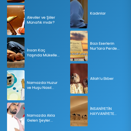
Kadınlar
Aleviler ve Şiiler
Münafık mıdır?
Bazı Eserlerin
Nur’lara Perde
İnsan Kaç
Olması
Yaşında Mükellef
Olur?
Allah’u Ekber
Namazda Huzur
ve Huşu Nasıl
Sağlanır?
İNSANİYETİN
HAYVANİYETE
Namazda Akla
İNKILABI
Gelen Şeyler
Namazı Bozar
mı?