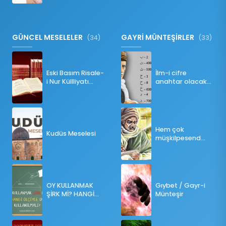
GÜNCEL MESELELER
GAYRİ MÜNTEŞİRLER
(34)
(33)
Eski Basım Risale-
İlm-i cifre
i Nur Küllliyatı
anahtar olacak
(Pdf)
bir ders
Hem çok
Kudüs Meselesi
müşkilpesend
olma
OY KULLANMAK
Gıybet / Gayr-i
ŞİRK Mİ? HANGİ
Münteşir
ÖLÇÜLERE GÖRE
OY KULLANILMALI?