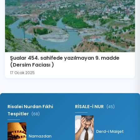
Şualar 454. sahifede yazılmayan 9. madde
(Dersim Faciası )
17 Ocak 2025
Risalei Nurdan Fıkhi
RİSALE-İ NUR
(45)
Tespitler
(68)
Derd-i Maişet
Namazdan