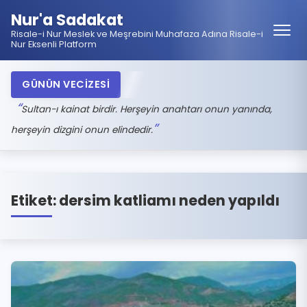
Nur'a Sadakat
Risale-i Nur Meslek ve Meşrebini Muhafaza Adına Risale-i
Nur Eksenli Platform
GÜNÜN VECİZESİ
Sultan-ı kainat birdir. Herşeyin anahtarı onun yanında,
herşeyin dizgini onun elindedir.
Etiket:
dersim katliamı neden yapıldı