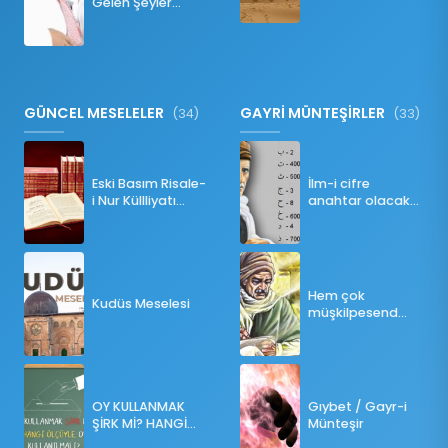
Gelen Şeyler
Namazı Bozar
mı?
GÜNCEL MESELELER
GAYRİ MÜNTEŞİRLER
(34)
(33)
Eski Basım Risale-
İlm-i cifre
i Nur Küllliyatı
anahtar olacak
(Pdf)
bir ders
Hem çok
Kudüs Meselesi
müşkilpesend
olma
OY KULLANMAK
Gıybet / Gayr-i
ŞİRK Mİ? HANGİ
Münteşir
ÖLÇÜLERE GÖRE