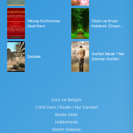
OY KULLANILMALI?
Yılbaşı Kutlaması
Ölüm ve İman
Sesli Ders
Hakikatı (Gayri
Münteşir)
Gaflet Nedir ? Ne
Zelzele
Zaman Gaflet
Basar ?
Soru ve İletişim
Canlı Ders | Risale-i Nur Dersleri
Risale Dinle
Hakkımızda
Resim Galerisi