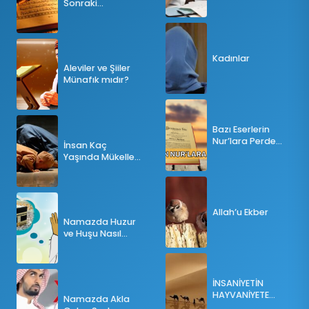
Sonraki
Tesbihatın Önemi
Nedir?
Kadınlar
Aleviler ve Şiiler
Münafık mıdır?
Bazı Eserlerin
Nur’lara Perde
İnsan Kaç
Olması
Yaşında Mükellef
Olur?
Allah’u Ekber
Namazda Huzur
ve Huşu Nasıl
Sağlanır?
İNSANİYETİN
HAYVANİYETE
Namazda Akla
İNKILABI