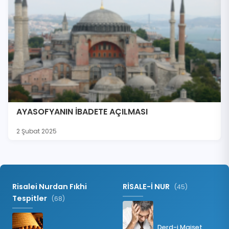
AYASOFYANIN İBADETE AÇILMASI
2 Şubat 2025
Risalei Nurdan Fıkhi
RİSALE-İ NUR
(45)
Tespitler
(68)
Derd-i Maişet