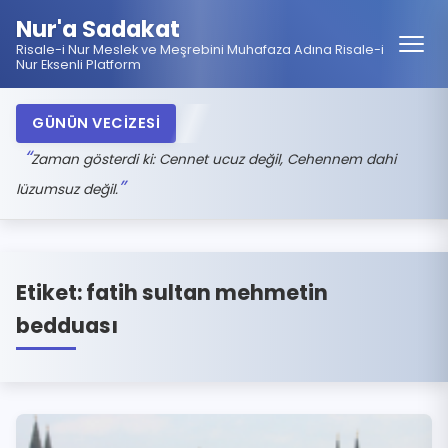
Nur'a Sadakat
Risale-i Nur Meslek ve Meşrebini Muhafaza Adına Risale-i
Nur Eksenli Platform
GÜNÜN VECİZESİ
Zaman gösterdi ki: Cennet ucuz değil, Cehennem dahi
lüzumsuz değil.
Etiket:
fatih sultan mehmetin
bedduası