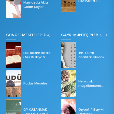
HAYVANİYETE
Namazda Akla
İNKILABI
Gelen Şeyler
Namazı Bozar
mı?
GÜNCEL MESELELER
GAYRİ MÜNTEŞİRLER
(34)
(33)
Eski Basım Risale-
İlm-i cifre
i Nur Küllliyatı
anahtar olacak
(Pdf)
bir ders
Hem çok
Kudüs Meselesi
müşkilpesend
olma
OY KULLANMAK
Gıybet / Gayr-i
ŞİRK Mİ? HANGİ
Münteşir