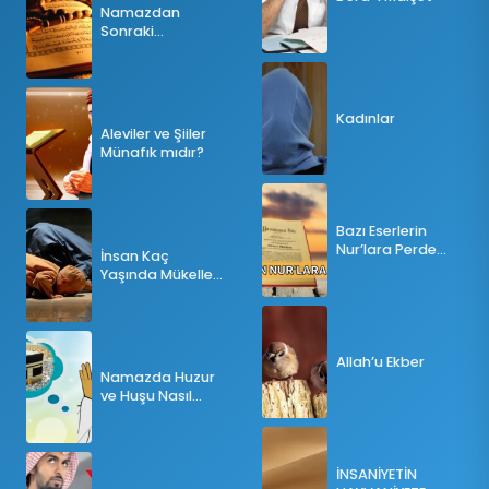
Namazdan
Sonraki
Tesbihatın Önemi
Nedir?
Kadınlar
Aleviler ve Şiiler
Münafık mıdır?
Bazı Eserlerin
Nur’lara Perde
İnsan Kaç
Olması
Yaşında Mükellef
Olur?
Allah’u Ekber
Namazda Huzur
ve Huşu Nasıl
Sağlanır?
İNSANİYETİN