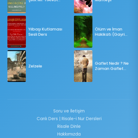
ÖLÇÜLERE GÖRE
OY KULLANILMALI?
Yılbaşı Kutlaması
Ölüm ve İman
Sesli Ders
Hakikatı (Gayri
Münteşir)
Gaflet Nedir ? Ne
Zelzele
Zaman Gaflet
Basar ?
Soru ve İletişim
Canlı Ders | Risale-i Nur Dersleri
Risale Dinle
Hakkımızda