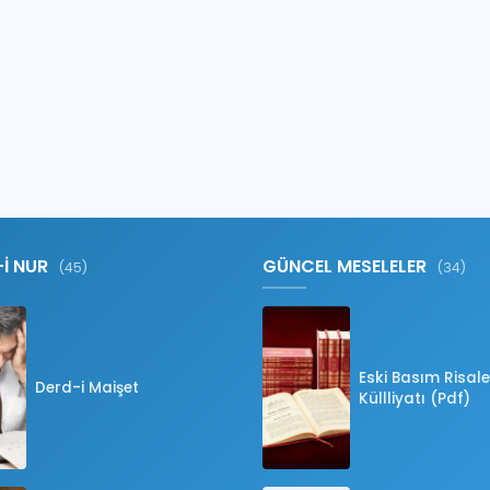
-İ NUR
GÜNCEL MESELELER
(45)
(34)
Eski Basım Risale
Derd-i Maişet
Küllliyatı (Pdf)