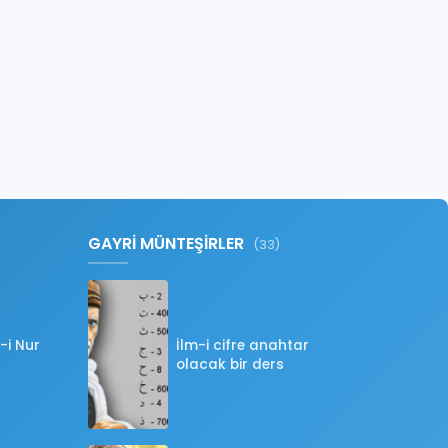
GAYRİ MÜNTEŞİRLER
(33)
-i Nur
İlm-i cifre anahtar
olacak bir ders