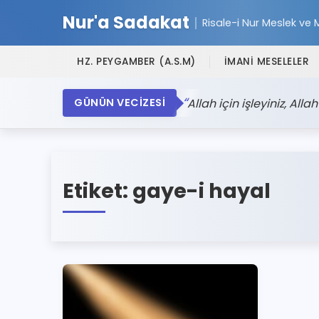
Nur'a Sadakat
Risale-i Nur Meslek ve 
HZ. PEYGAMBER (A.S.M)
İMANİ MESELELER
Allah için işleyiniz, Alla
GÜNÜN VECİZESİ
Etiket:
gaye-i hayal