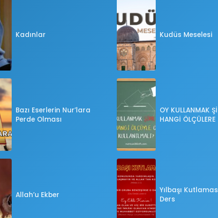
Kadınlar
Kudüs Meselesi
Bazı Eserlerin Nur’lara
OY KULLANMAK Şİ
Perde Olması
HANGİ ÖLÇÜLERE
OY KULLANILMALI
Yılbaşı Kutlaması
Allah’u Ekber
Ders