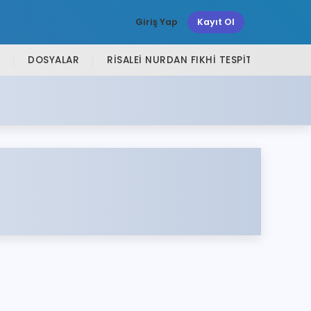
Giriş Yap
Kayıt Ol
DOSYALAR
RISALEI NURDAN FIKHI TESPITLER
SI