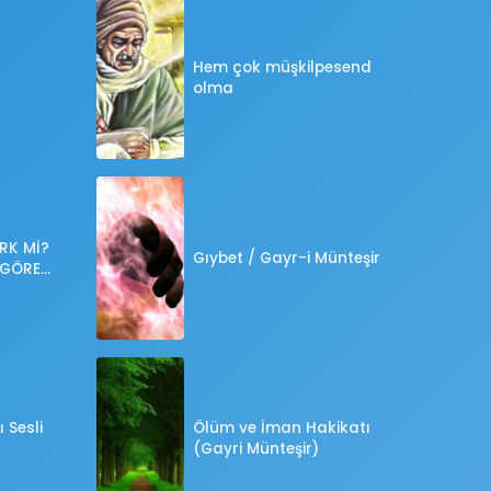
Hem çok müşkilpesend
olma
RK Mİ?
Gıybet / Gayr-i Münteşir
 GÖRE
?
 Sesli
Ölüm ve İman Hakikatı
(Gayri Münteşir)