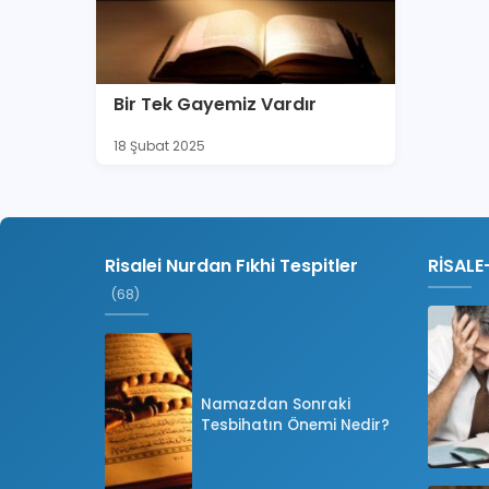
Bir Tek Gayemiz Vardır
18 Şubat 2025
Risalei Nurdan Fıkhi Tespitler
RİSALE
(68)
Namazdan Sonraki
Tesbihatın Önemi Nedir?