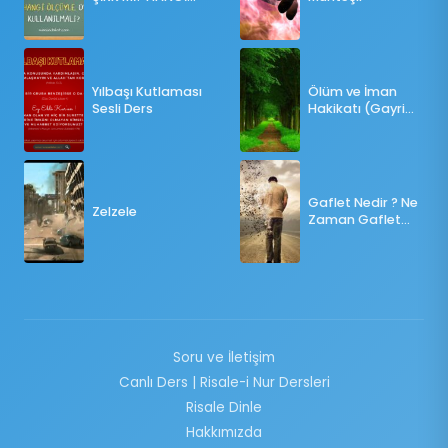
ÖLÇÜLERE GÖRE
OY KULLANILMALI?
Yılbaşı Kutlaması
Ölüm ve İman
Sesli Ders
Hakikatı (Gayri
Münteşir)
Gaflet Nedir ? Ne
Zelzele
Zaman Gaflet
Basar ?
Soru ve İletişim
Canlı Ders | Risale-i Nur Dersleri
Risale Dinle
Hakkımızda