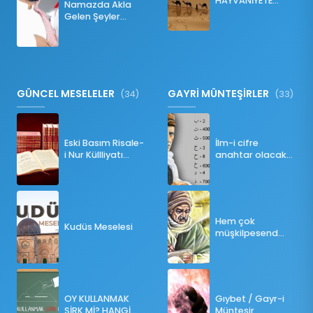
HAYVANİYETE
Namazda Akla
İNKILABI
Gelen Şeyler
Namazı Bozar
mı?
GÜNCEL MESELELER
GAYRİ MÜNTEŞİRLER
(34)
(33)
Eski Basım Risale-
İlm-i cifre
i Nur Küllliyatı
anahtar olacak
(Pdf)
bir ders
Hem çok
Kudüs Meselesi
müşkilpesend
olma
OY KULLANMAK
Gıybet / Gayr-i
ŞİRK Mİ? HANGİ
Münteşir