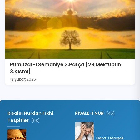
Rumuzat-ı Semaniye 3.Parça [29.Mektubun
3.Kısmı]
12 Şubat 2025
Risalei Nurdan Fıkhi
RİSALE-İ NUR
(45)
Tespitler
(68)
Derd-i Maişet