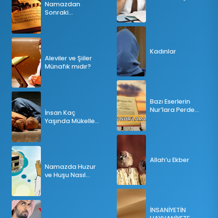
Namazdan
Sonraki
Tesbihatın Önemi
Nedir?
Kadınlar
Aleviler ve Şiiler
Münafık mıdır?
Bazı Eserlerin
Nur’lara Perde
İnsan Kaç
Olması
Yaşında Mükellef
Olur?
Allah’u Ekber
Namazda Huzur
ve Huşu Nasıl
Sağlanır?
İNSANİYETİN