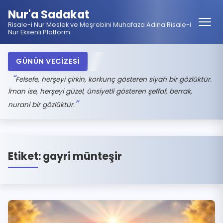
Nur'a Sadakat
Risale-i Nur Meslek ve Meşrebini Muhafaza Adına Risale-i
Nur Eksenli Platform
GÜNÜN VECİZESİ
Felsefe, herşeyi çirkin, korkunç gösteren siyah bir gözlüktür.
İman ise, herşeyi güzel, ünsiyetli gösteren şeffaf, berrak,
nurani bir gözlüktür.
Etiket:
gayri münteşir