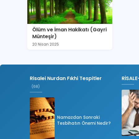
Ölüm ve İman Hakikatı (Gayri
Münteşir)
20 Nisan 2025
Risalei Nurdan Fıkhi Tespitler
RİSALE
(68)
Namazdan Sonraki
Tesbihatın Önemi Nedir?