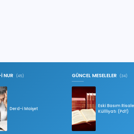
-İ NUR
GÜNCEL MESELELER
(45)
(34)
Eski Basım Risale
Derd-i Maişet
Küllliyatı (Pdf)