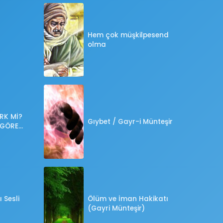
Hem çok müşkilpesend
olma
RK Mİ?
Gıybet / Gayr-i Münteşir
 GÖRE
?
 Sesli
Ölüm ve İman Hakikatı
(Gayri Münteşir)