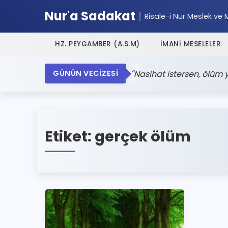
Nur'a Sadakat
Risale-i Nur Meslek ve 
HZ. PEYGAMBER (A.S.M)
İMANİ MESELELER
Nasihat istersen, ölüm y
GÜNÜN VECİZESİ
Etiket:
gerçek ölüm