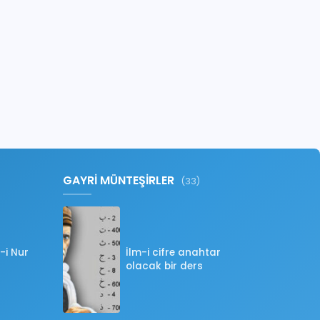
GAYRİ MÜNTEŞİRLER
(33)
-i Nur
İlm-i cifre anahtar
olacak bir ders