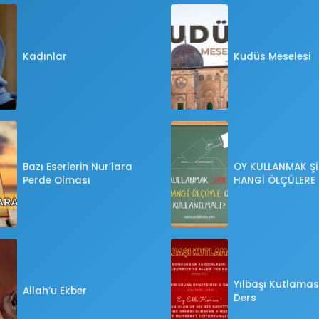
Kadınlar
Kudüs Meselesi
Bazı Eserlerin Nur’lara
OY KULLANMAK Şİ
Perde Olması
HANGİ ÖLÇÜLERE
OY KULLANILMALI
Yılbaşı Kutlaması
Allah’u Ekber
Ders