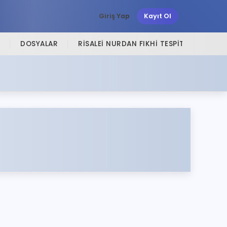
Giriş Yap
Kayıt Ol
DOSYALAR
RISALEI NURDAN FIKHI TESPITLER
SI