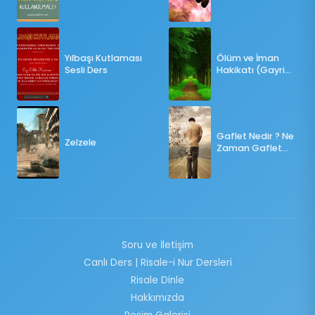
ÖLÇÜLERE GÖRE
OY KULLANILMALI?
Yılbaşı Kutlaması
Ölüm ve İman
Sesli Ders
Hakikatı (Gayri
Münteşir)
Gaflet Nedir ? Ne
Zelzele
Zaman Gaflet
Basar ?
Soru ve İletişim
Canlı Ders | Risale-i Nur Dersleri
Risale Dinle
Hakkımızda