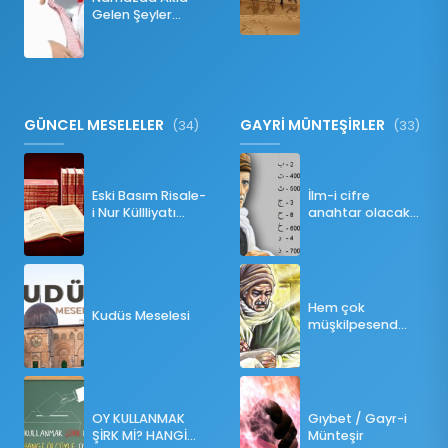
İNKILABI
Gelen Şeyler
Namazı Bozar
mı?
GÜNCEL MESELELER
GAYRİ MÜNTEŞİRLER
(34)
(33)
Eski Basım Risale-
İlm-i cifre
i Nur Küllliyatı
anahtar olacak
(Pdf)
bir ders
Hem çok
Kudüs Meselesi
müşkilpesend
olma
OY KULLANMAK
Gıybet / Gayr-i
ŞİRK Mİ? HANGİ
Münteşir