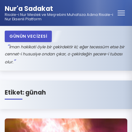
Nur'a Sadakat
Risale-i Nur Meslek ve Meşrebini Muhafaza Adına Risale-i
Nur Eksenli Platform
GÜNÜN VECİZESİ
İman hakikati öyle bir çekirdektir ki; eğer tecessüm etse bir
cennet-i hususiye ondan çıkar, o çekirdeğin şecere-i tubası
olur.
Etiket:
günah