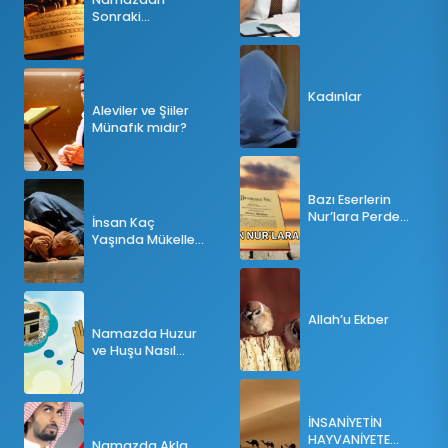
Sonraki
Tesbihatın Önemi
Nedir?
Kadınlar
Aleviler ve Şiiler
Münafık mıdır?
Bazı Eserlerin
Nur’lara Perde
İnsan Kaç
Olması
Yaşında Mükellef
Olur?
Allah’u Ekber
Namazda Huzur
ve Huşu Nasıl
Sağlanır?
İNSANİYETİN
HAYVANİYETE
Namazda Akla