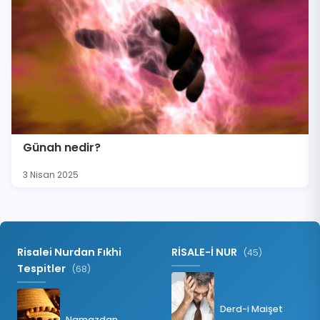
Günah nedir?
3 Nisan 2025
Risalei Nurdan Fıkhi
RİSALE-İ NUR
(45)
Tespitler
(68)
Derd-i Maişet
Namazdan