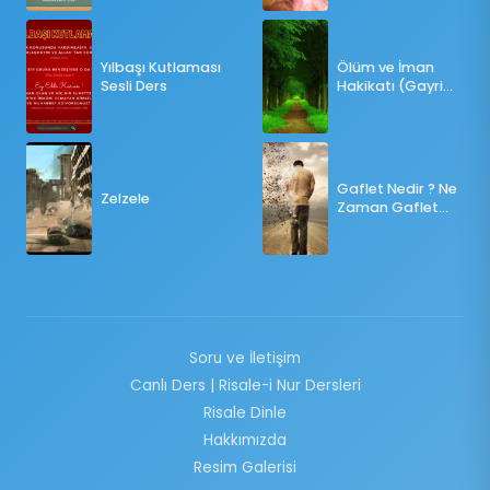
OY KULLANILMALI?
Yılbaşı Kutlaması
Ölüm ve İman
Sesli Ders
Hakikatı (Gayri
Münteşir)
Gaflet Nedir ? Ne
Zelzele
Zaman Gaflet
Basar ?
Soru ve İletişim
Canlı Ders | Risale-i Nur Dersleri
Risale Dinle
Hakkımızda
Resim Galerisi