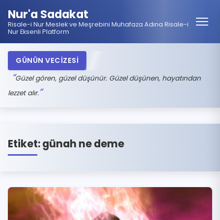
Nur'a Sadakat
Risale-i Nur Meslek ve Meşrebini Muhafaza Adına Risale-i
Nur Eksenli Platform
GÜNÜN VECİZESİ
Güzel gören, güzel düşünür. Güzel düşünen, hayatından
lezzet alır.
Etiket:
günah ne deme