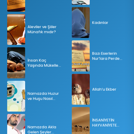
Tesbihatın Önemi
Nedir?
Kadınlar
Aleviler ve Şiiler
Münafık mıdır?
Bazı Eserlerin
Nur’lara Perde
İnsan Kaç
Olması
Yaşında Mükellef
Olur?
Allah’u Ekber
Namazda Huzur
ve Huşu Nasıl
Sağlanır?
İNSANİYETİN
HAYVANİYETE
Namazda Akla
İNKILABI
Gelen Şeyler