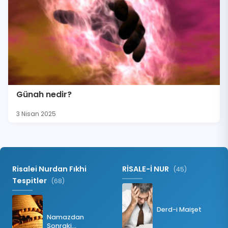
Günah nedir?
3 Nisan 2025
Risalei Nurdan Fıkhi
RİSALE-İ NUR
(45)
Tespitler
(68)
Derd-i Maişet
Namazdan
Sonraki