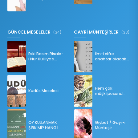
Namazı Bozar
mı?
GÜNCEL MESELELER
GAYRİ MÜNTEŞİRLER
(34)
(33)
Eski Basım Risale-
İlm-i cifre
i Nur Küllliyatı
anahtar olacak
(Pdf)
bir ders
Hem çok
Kudüs Meselesi
müşkilpesend
olma
OY KULLANMAK
Gıybet / Gayr-i
ŞİRK Mİ? HANGİ
Münteşir
ÖLÇÜLERE GÖRE