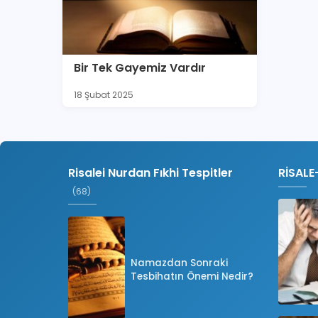
Bir Tek Gayemiz Vardır
18 Şubat 2025
Risalei Nurdan Fıkhi Tespitler
RİSALE
(68)
Namazdan Sonraki
Tesbihatın Önemi Nedir?