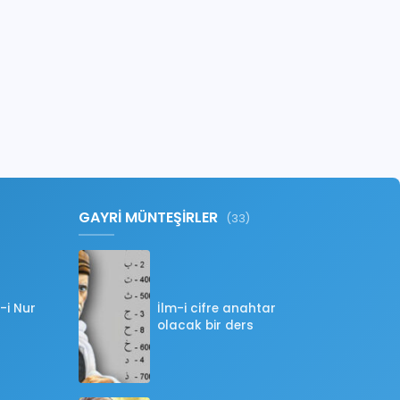
GAYRİ MÜNTEŞİRLER
(33)
-i Nur
İlm-i cifre anahtar
olacak bir ders