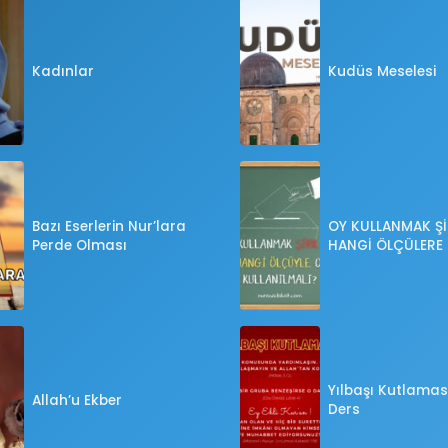
Kadınlar
Kudüs Meselesi
Bazı Eserlerin Nur’lara
OY KULLANMAK Şİ
Perde Olması
HANGİ ÖLÇÜLERE
OY KULLANILMALI
Yılbaşı Kutlaması
Allah’u Ekber
Ders