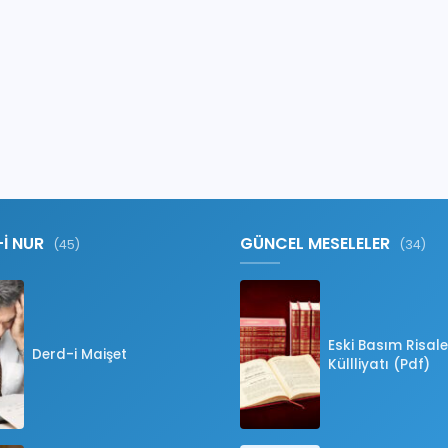
-İ NUR
GÜNCEL MESELELER
(45)
(34)
Eski Basım Risale
Derd-i Maişet
Küllliyatı (Pdf)