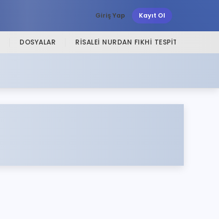
Giriş Yap
Kayıt Ol
DOSYALAR
RISALEI NURDAN FIKHI TESPITLER
SI