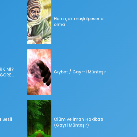
Hem çok müşkilpesend
olma
RK Mİ?
Gıybet / Gayr-i Münteşir
 GÖRE
?
 Sesli
Ölüm ve İman Hakikatı
(Gayri Münteşir)