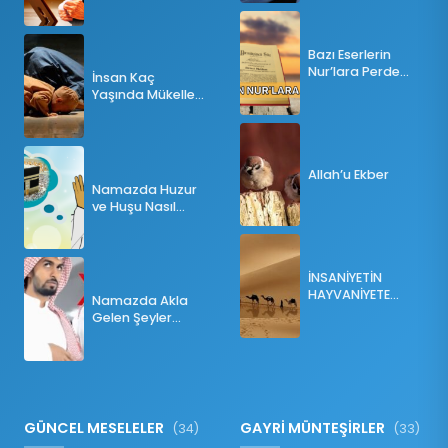
Bazı Eserlerin
Nur’lara Perde
İnsan Kaç
Olması
Yaşında Mükellef
Olur?
Allah’u Ekber
Namazda Huzur
ve Huşu Nasıl
Sağlanır?
İNSANİYETİN
HAYVANİYETE
Namazda Akla
İNKILABI
Gelen Şeyler
Namazı Bozar
mı?
GÜNCEL MESELELER
GAYRİ MÜNTEŞİRLER
(34)
(33)