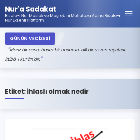
Nur'a Sadakat
Risale-i Nur Meslek ve Meşrebini Muhafaza Adına Risale-i
Nur Eksenli Platform
GÜNÜN VECİZESİ
Mariz bir asrın, hasta bir unsurun, alîl bir uzvun reçetesi,
ittibâ-ı Kur'ân'dır.
Etiket:
ihlaslı olmak nedir