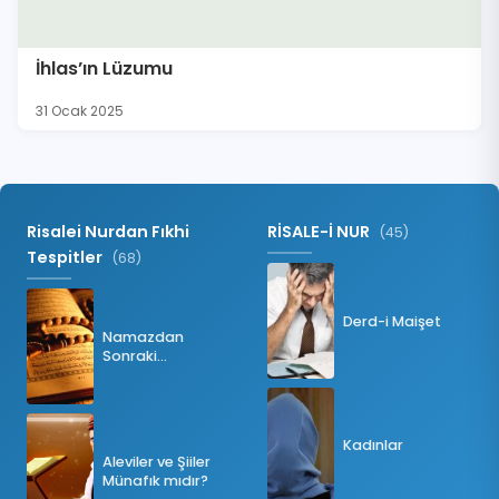
İhlas’ın Lüzumu
31 Ocak 2025
Risalei Nurdan Fıkhi
RİSALE-İ NUR
(45)
Tespitler
(68)
Derd-i Maişet
Namazdan
Sonraki
Tesbihatın Önemi
Nedir?
Kadınlar
Aleviler ve Şiiler
Münafık mıdır?