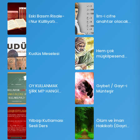
Eski Basım Risale-
İlm-i cifre
i Nur Küllliyatı
anahtar olacak
(Pdf)
bir ders
Hem çok
Kudüs Meselesi
müşkilpesend
olma
OY KULLANMAK
Gıybet / Gayr-i
ŞİRK Mİ? HANGİ
Münteşir
ÖLÇÜLERE GÖRE
OY KULLANILMALI?
Yılbaşı Kutlaması
Ölüm ve İman
Sesli Ders
Hakikatı (Gayri
Münteşir)