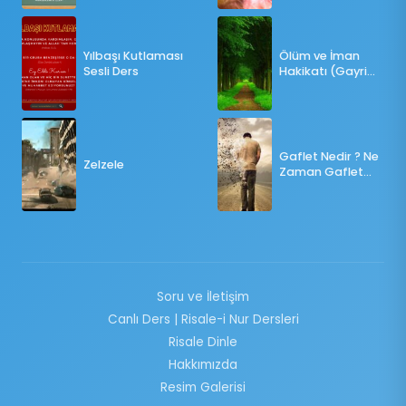
OY KULLANILMALI?
Yılbaşı Kutlaması
Ölüm ve İman
Sesli Ders
Hakikatı (Gayri
Münteşir)
Gaflet Nedir ? Ne
Zelzele
Zaman Gaflet
Basar ?
Soru ve İletişim
Canlı Ders | Risale-i Nur Dersleri
Risale Dinle
Hakkımızda
Resim Galerisi