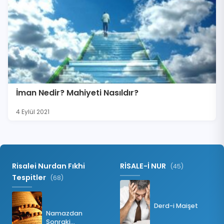
İman Nedir? Mahiyeti Nasıldır?
4 Eylül 2021
Risalei Nurdan Fıkhi
RİSALE-İ NUR
(45)
Tespitler
(68)
Derd-i Maişet
Namazdan
Sonraki