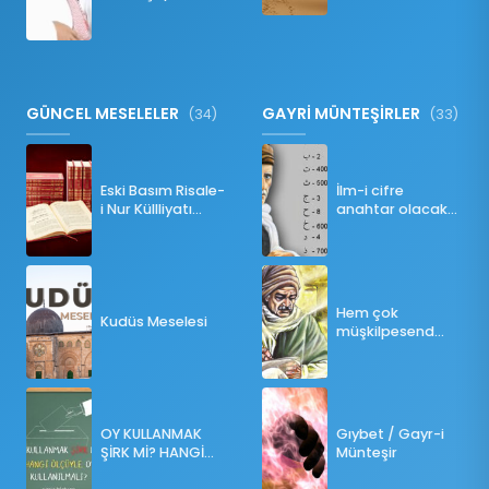
Namazı Bozar
mı?
GÜNCEL MESELELER
GAYRİ MÜNTEŞİRLER
(34)
(33)
Eski Basım Risale-
İlm-i cifre
i Nur Küllliyatı
anahtar olacak
(Pdf)
bir ders
Hem çok
Kudüs Meselesi
müşkilpesend
olma
OY KULLANMAK
Gıybet / Gayr-i
ŞİRK Mİ? HANGİ
Münteşir
ÖLÇÜLERE GÖRE