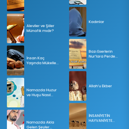
Tesbihatın Önemi
Nedir?
Kadınlar
Aleviler ve Şiiler
Münafık mıdır?
Bazı Eserlerin
Nur’lara Perde
İnsan Kaç
Olması
Yaşında Mükellef
Olur?
Allah’u Ekber
Namazda Huzur
ve Huşu Nasıl
Sağlanır?
İNSANİYETİN
HAYVANİYETE
Namazda Akla
İNKILABI
Gelen Şeyler