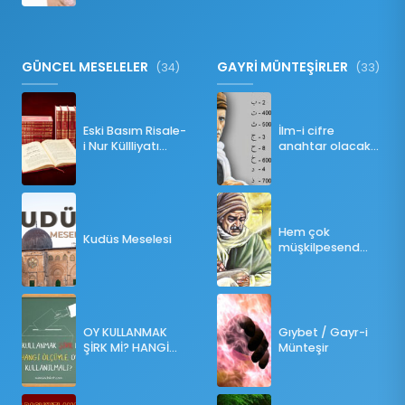
GÜNCEL MESELELER
GAYRİ MÜNTEŞİRLER
(34)
(33)
Eski Basım Risale-
İlm-i cifre
i Nur Küllliyatı
anahtar olacak
(Pdf)
bir ders
Hem çok
Kudüs Meselesi
müşkilpesend
olma
OY KULLANMAK
Gıybet / Gayr-i
ŞİRK Mİ? HANGİ
Münteşir
ÖLÇÜLERE GÖRE
OY KULLANILMALI?