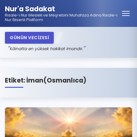
Nur'a Sadakat
Risale-i Nur Meslek ve Meşrebini Muhafaza Adına Risale-i
Nur Eksenli Platform
GÜNÜN VECİZESİ
Kâinatta en yüksek hakikat imandır.
Etiket:
İman(Osmanlıca)