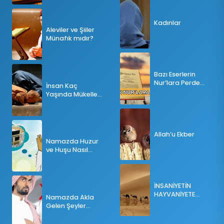
Kadınlar
Aleviler ve Şiiler
Münafık mıdır?
Bazı Eserlerin
Nur’lara Perde
İnsan Kaç
Olması
Yaşında Mükellef
Olur?
Allah’u Ekber
Namazda Huzur
ve Huşu Nasıl
Sağlanır?
İNSANİYETİN
HAYVANİYETE
Namazda Akla
İNKILABI
Gelen Şeyler
Namazı Bozar
mı?