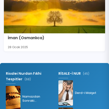
İman (Osmanlıca)
28 Ocak 2025
Risalei Nurdan Fıkhi
RİSALE-İ NUR
(45)
Tespitler
(68)
Derd-i Maişet
Namazdan
Sonraki
Tesbihatın Önemi
Nedir?