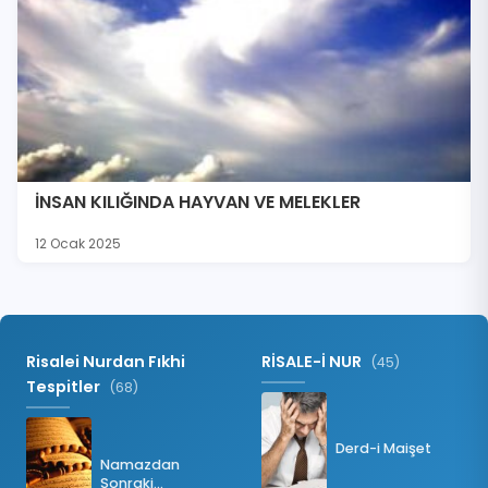
İNSAN KILIĞINDA HAYVAN VE MELEKLER
12 Ocak 2025
Risalei Nurdan Fıkhi
RİSALE-İ NUR
(45)
Tespitler
(68)
Derd-i Maişet
Namazdan
Sonraki