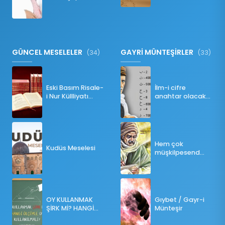
Namazı Bozar
mı?
GÜNCEL MESELELER
GAYRİ MÜNTEŞİRLER
(34)
(33)
Eski Basım Risale-
İlm-i cifre
i Nur Küllliyatı
anahtar olacak
(Pdf)
bir ders
Hem çok
Kudüs Meselesi
müşkilpesend
olma
OY KULLANMAK
Gıybet / Gayr-i
ŞİRK Mİ? HANGİ
Münteşir
ÖLÇÜLERE GÖRE