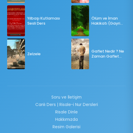
OY KULLANILMALI?
Yılbaşı Kutlaması
Ölüm ve İman
Sesli Ders
Hakikatı (Gayri
Münteşir)
Gaflet Nedir ? Ne
Zelzele
Zaman Gaflet
Basar ?
Soru ve İletişim
Canlı Ders | Risale-i Nur Dersleri
Risale Dinle
Hakkımızda
Resim Galerisi