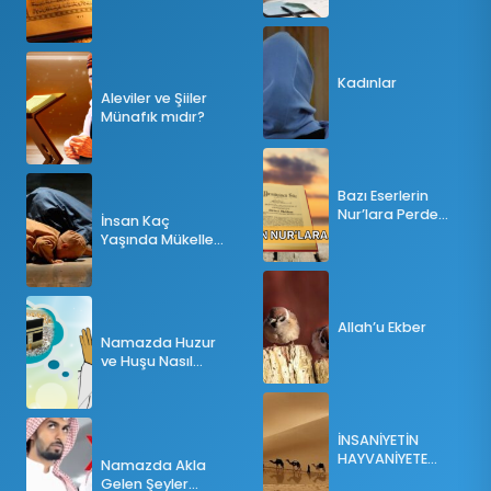
Tesbihatın Önemi
Nedir?
Kadınlar
Aleviler ve Şiiler
Münafık mıdır?
Bazı Eserlerin
Nur’lara Perde
İnsan Kaç
Olması
Yaşında Mükellef
Olur?
Allah’u Ekber
Namazda Huzur
ve Huşu Nasıl
Sağlanır?
İNSANİYETİN
HAYVANİYETE
Namazda Akla
İNKILABI
Gelen Şeyler