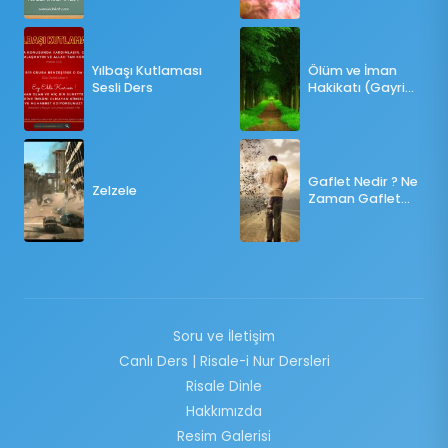
OY KULLANILMALI?
Yılbaşı Kutlaması
Ölüm ve İman
Sesli Ders
Hakikatı (Gayri
Münteşir)
Gaflet Nedir ? Ne
Zelzele
Zaman Gaflet
Basar ?
Soru ve İletişim
Canlı Ders | Risale-i Nur Dersleri
Risale Dinle
Hakkımızda
Resim Galerisi