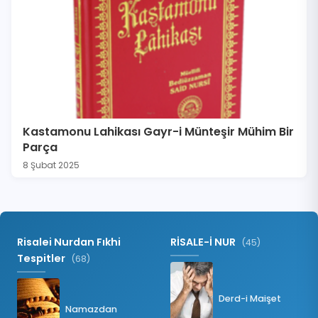
Kastamonu Lahikası Gayr-i Münteşir Mühim Bir
Parça
8 Şubat 2025
Risalei Nurdan Fıkhi
RİSALE-İ NUR
(45)
Tespitler
(68)
Derd-i Maişet
Namazdan