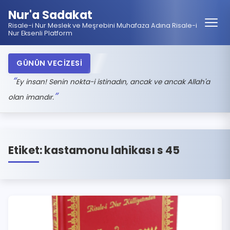
Nur'a Sadakat
Risale-i Nur Meslek ve Meşrebini Muhafaza Adına Risale-i
Nur Eksenli Platform
GÜNÜN VECİZESİ
Ey insan! Senin nokta-i istinadın, ancak ve ancak Allah'a
olan imandır.
Etiket:
kastamonu lahikası s 45