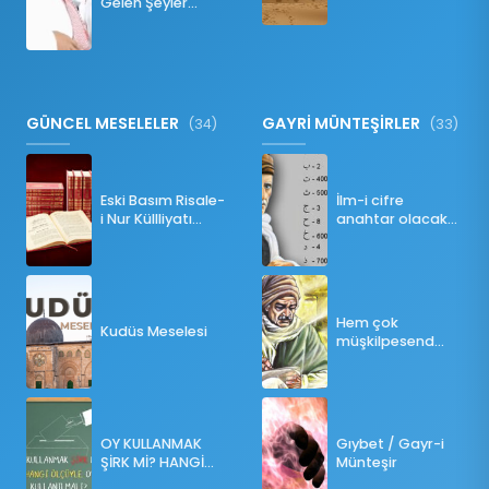
Gelen Şeyler
Namazı Bozar
mı?
GÜNCEL MESELELER
GAYRİ MÜNTEŞİRLER
(34)
(33)
Eski Basım Risale-
İlm-i cifre
i Nur Küllliyatı
anahtar olacak
(Pdf)
bir ders
Hem çok
Kudüs Meselesi
müşkilpesend
olma
OY KULLANMAK
Gıybet / Gayr-i
ŞİRK Mİ? HANGİ
Münteşir
ÖLÇÜLERE GÖRE