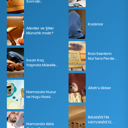
Sonraki
Tesbihatın Önemi
Nedir?
Kadınlar
Aleviler ve Şiiler
Münafık mıdır?
Bazı Eserlerin
Nur’lara Perde
İnsan Kaç
Olması
Yaşında Mükellef
Olur?
Allah’u Ekber
Namazda Huzur
ve Huşu Nasıl
Sağlanır?
İNSANİYETİN
HAYVANİYETE
Namazda Akla
İNKILABI