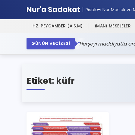
Nur'a Sadakat
Risale-i Nur Meslek ve 
HZ. PEYGAMBER (A.S.M)
İMANİ MESELELER
Herşeyi maddiyatta aray
GÜNÜN VECİZESİ
Etiket:
küfr