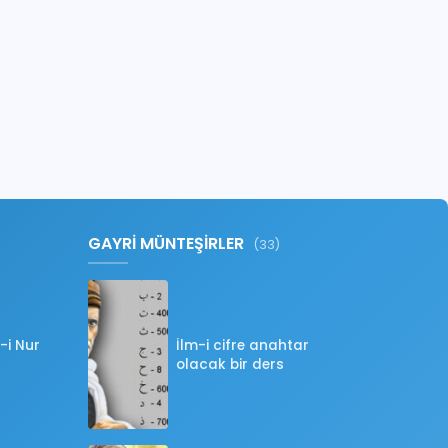
GAYRİ MÜNTEŞİRLER
(33)
-i Nur
İlm-i cifre anahtar
olacak bir ders