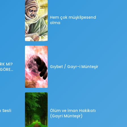
Hem çok müşkilpesend
olma
RK Mİ?
Gıybet / Gayr-i Münteşir
 GÖRE
?
 Sesli
Ölüm ve İman Hakikatı
(Gayri Münteşir)