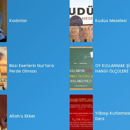
Kadınlar
Kudüs Meselesi
Bazı Eserlerin Nur’lara
OY KULLANMAK Şİ
Perde Olması
HANGİ ÖLÇÜLERE
OY KULLANILMALI
Yılbaşı Kutlaması
Allah’u Ekber
Ders