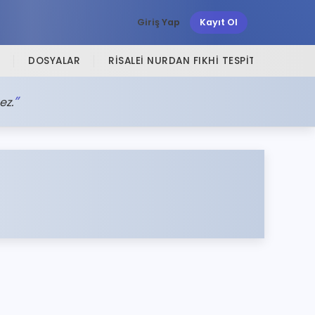
Giriş Yap
Kayıt Ol
DOSYALAR
RISALEI NURDAN FIKHI TESPITLER
SI
ez.