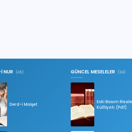
-İ NUR
GÜNCEL MESELELER
(45)
(34)
Eski Basım Risale
Derd-i Maişet
Küllliyatı (Pdf)