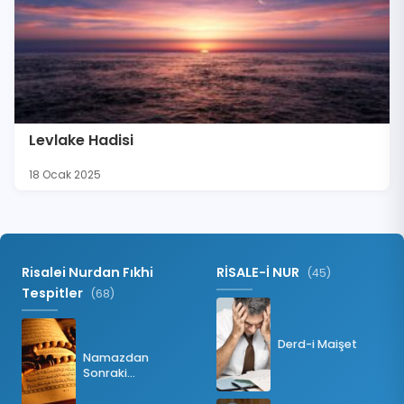
Levlake Hadisi
18 Ocak 2025
Risalei Nurdan Fıkhi
RİSALE-İ NUR
(45)
Tespitler
(68)
Derd-i Maişet
Namazdan
Sonraki
Tesbihatın Önemi
Nedir?