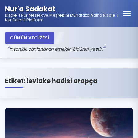
Nur'a Sadakat
Risale-i Nur Meslek ve Meşrebini Muhafaza Adına Risale-i
Nur Eksenli Platform
GÜNÜN VECİZESİ
İnsanları canlandıran emeldir; öldüren ye'stir.
Etiket:
levlake hadisi arapça