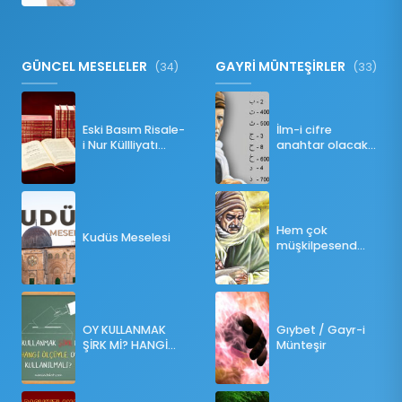
GÜNCEL MESELELER
GAYRİ MÜNTEŞİRLER
(34)
(33)
Eski Basım Risale-
İlm-i cifre
i Nur Küllliyatı
anahtar olacak
(Pdf)
bir ders
Hem çok
Kudüs Meselesi
müşkilpesend
olma
OY KULLANMAK
Gıybet / Gayr-i
ŞİRK Mİ? HANGİ
Münteşir
ÖLÇÜLERE GÖRE
OY KULLANILMALI?