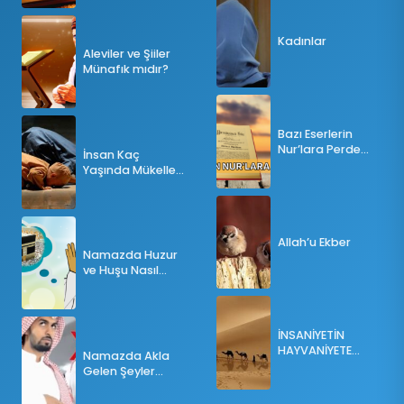
Kadınlar
Aleviler ve Şiiler
Münafık mıdır?
Bazı Eserlerin
Nur’lara Perde
İnsan Kaç
Olması
Yaşında Mükellef
Olur?
Allah’u Ekber
Namazda Huzur
ve Huşu Nasıl
Sağlanır?
İNSANİYETİN
HAYVANİYETE
Namazda Akla
İNKILABI
Gelen Şeyler
Namazı Bozar
mı?