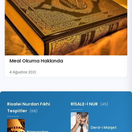
Meal Okuma Hakkında
4 Ağustos 2021
Risalei Nurdan Fıkhi
RİSALE-İ NUR
(45)
Tespitler
(68)
Derd-i Maişet
Namazdan