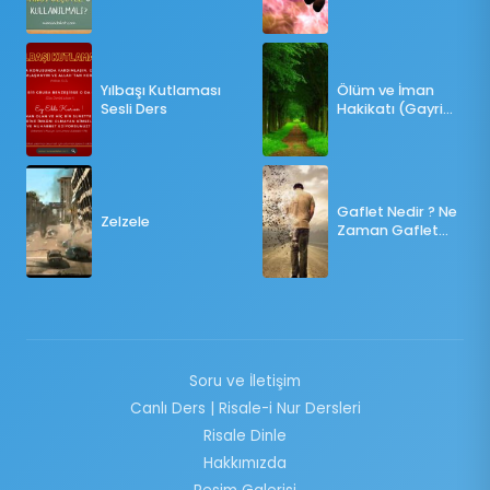
ÖLÇÜLERE GÖRE
OY KULLANILMALI?
Yılbaşı Kutlaması
Ölüm ve İman
Sesli Ders
Hakikatı (Gayri
Münteşir)
Gaflet Nedir ? Ne
Zelzele
Zaman Gaflet
Basar ?
Soru ve İletişim
Canlı Ders | Risale-i Nur Dersleri
Risale Dinle
Hakkımızda