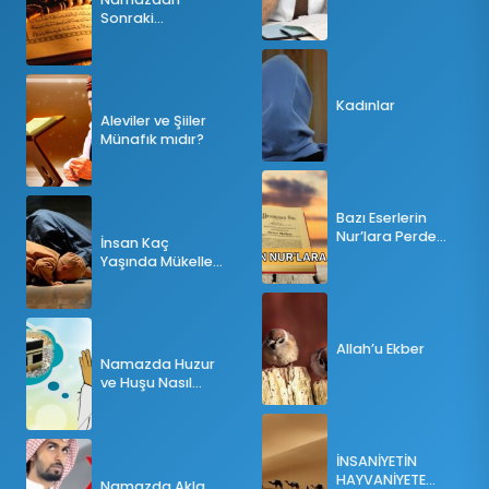
Sonraki
Tesbihatın Önemi
Nedir?
Kadınlar
Aleviler ve Şiiler
Münafık mıdır?
Bazı Eserlerin
Nur’lara Perde
İnsan Kaç
Olması
Yaşında Mükellef
Olur?
Allah’u Ekber
Namazda Huzur
ve Huşu Nasıl
Sağlanır?
İNSANİYETİN
HAYVANİYETE
Namazda Akla