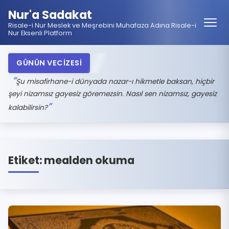
Nur'a Sadakat
Risale-i Nur Meslek ve Meşrebini Muhafaza Adına Risale-i
Nur Eksenli Platform
GÜNÜN VECİZESİ
Şu misafirhane-i dünyada nazar-ı hikmetle baksan, hiçbir
şeyi nizamsız gayesiz göremezsin. Nasıl sen nizamsız, gayesiz
kalabilirsin?
Etiket:
mealden okuma