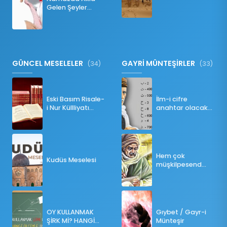
İNKILABI
Gelen Şeyler
Namazı Bozar
mı?
GÜNCEL MESELELER
GAYRİ MÜNTEŞİRLER
(34)
(33)
Eski Basım Risale-
İlm-i cifre
i Nur Küllliyatı
anahtar olacak
(Pdf)
bir ders
Hem çok
Kudüs Meselesi
müşkilpesend
olma
OY KULLANMAK
Gıybet / Gayr-i
ŞİRK Mİ? HANGİ
Münteşir