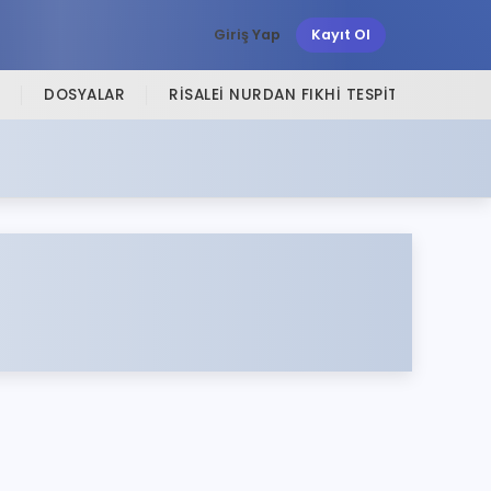
Giriş Yap
Kayıt Ol
DOSYALAR
RISALEI NURDAN FIKHI TESPITLER
SI