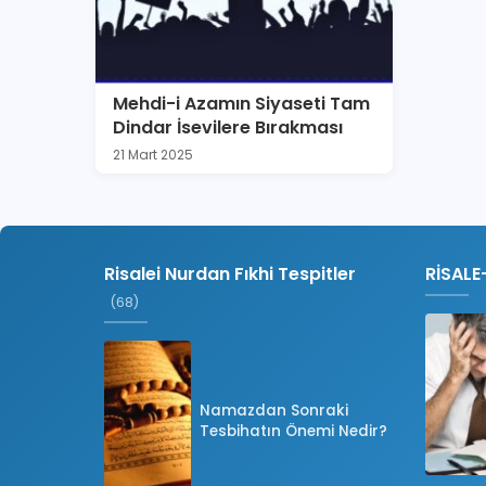
Mehdi-i Azamın Siyaseti Tam
Dindar İsevilere Bırakması
21 Mart 2025
Risalei Nurdan Fıkhi Tespitler
RİSALE
(68)
Namazdan Sonraki
Tesbihatın Önemi Nedir?