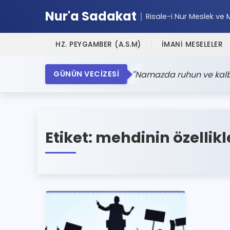
Nur'a Sadakat
Risale-i Nur Meslek ve 
HZ. PEYGAMBER (A.S.M)
İMANİ MESELELER
Namazda ruhun ve kalbin
GÜNÜN VECİZESİ
Etiket:
mehdinin özellikl