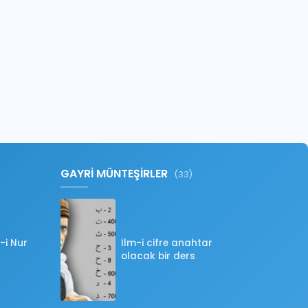
GAYRİ MÜNTEŞİRLER
(33)
-i Nur
İlm-i cifre anahtar
olacak bir ders