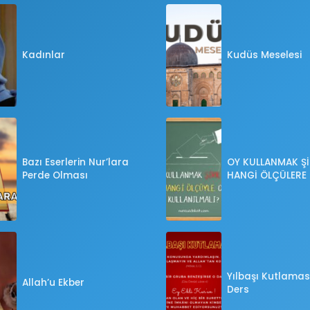
Kadınlar
Kudüs Meselesi
Bazı Eserlerin Nur’lara
OY KULLANMAK Şİ
Perde Olması
HANGİ ÖLÇÜLERE
OY KULLANILMALI
Yılbaşı Kutlaması
Allah’u Ekber
Ders