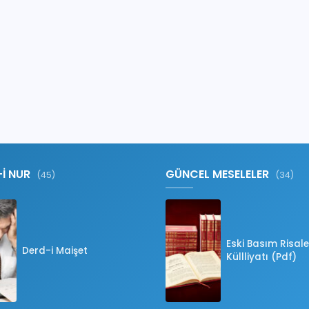
-İ NUR
GÜNCEL MESELELER
(45)
(34)
Eski Basım Risale
Derd-i Maişet
Küllliyatı (Pdf)