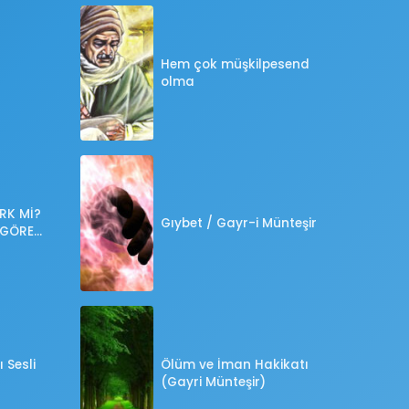
Hem çok müşkilpesend
olma
RK Mİ?
Gıybet / Gayr-i Münteşir
 GÖRE
?
 Sesli
Ölüm ve İman Hakikatı
(Gayri Münteşir)