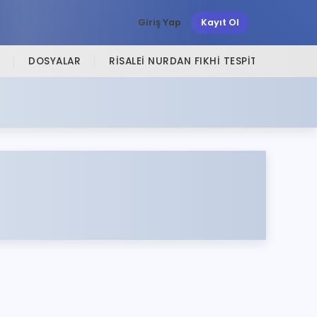
Giriş Yap
Kayıt Ol
DOSYALAR
RISALEI NURDAN FIKHI TESPITLER
SI