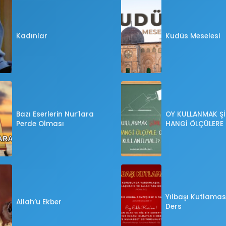
Kadınlar
Kudüs Meselesi
Bazı Eserlerin Nur’lara
OY KULLANMAK Şİ
Perde Olması
HANGİ ÖLÇÜLERE
OY KULLANILMALI
Yılbaşı Kutlaması
Allah’u Ekber
Ders