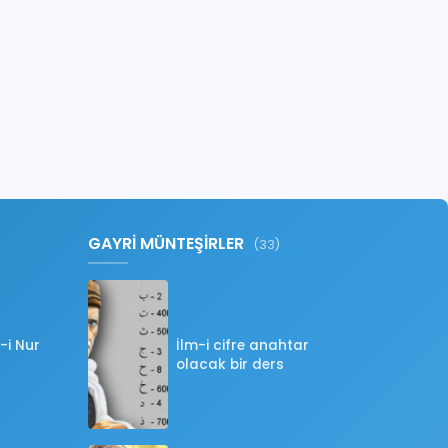
GAYRİ MÜNTEŞİRLER
(33)
-i Nur
İlm-i cifre anahtar
olacak bir ders