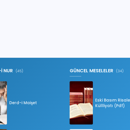
-İ NUR
GÜNCEL MESELELER
(45)
(34)
Eski Basım Risale
Derd-i Maişet
Küllliyatı (Pdf)