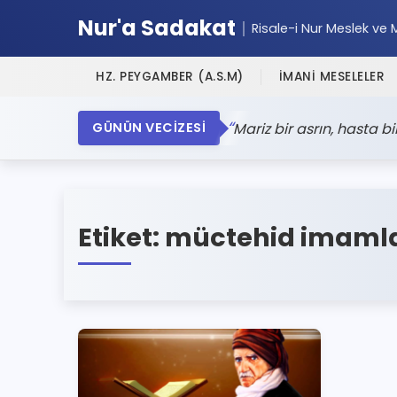
Nur'a Sadakat
Risale-i Nur Meslek ve 
HZ. PEYGAMBER (A.S.M)
İMANİ MESELELER
Mariz bir asrın, hasta bir
GÜNÜN VECİZESİ
Etiket:
müctehid imaml