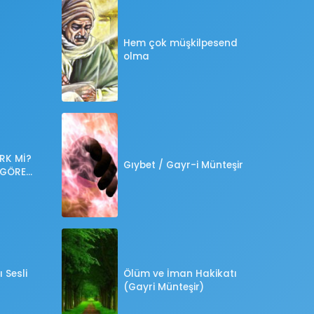
Hem çok müşkilpesend
olma
RK Mİ?
Gıybet / Gayr-i Münteşir
 GÖRE
?
 Sesli
Ölüm ve İman Hakikatı
(Gayri Münteşir)