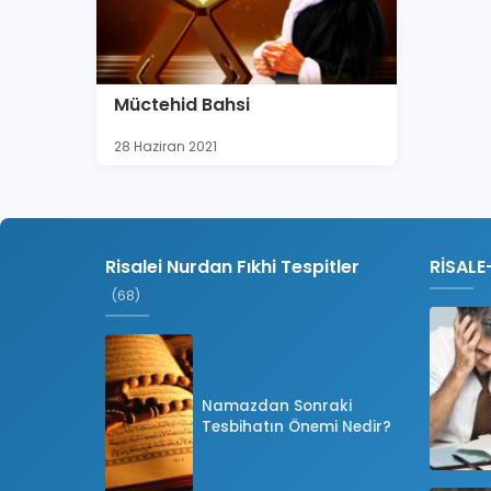
Müctehid Bahsi
28 Haziran 2021
Risalei Nurdan Fıkhi Tespitler
RİSALE
(68)
Namazdan Sonraki
Tesbihatın Önemi Nedir?