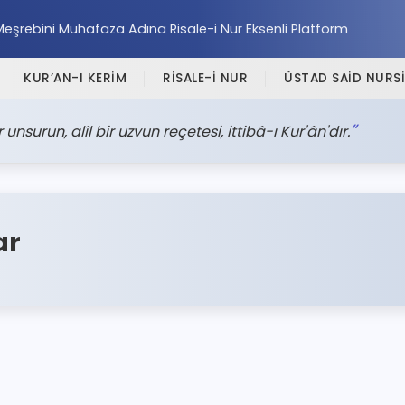
Meşrebini Muhafaza Adına Risale-i Nur Eksenli Platform
KUR’AN-I KERİM
RİSALE-İ NUR
ÜSTAD SAİD NURSİ
 unsurun, alîl bir uzvun reçetesi, ittibâ-ı Kur'ân'dır.
ar