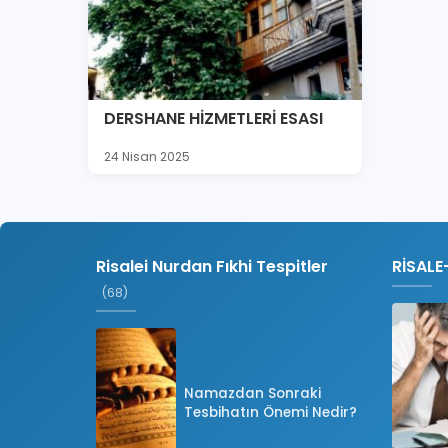
DERSHANE HİZMETLERİ ESASI
24 Nisan 2025
Risalei Nurdan Fıkhi Tespitler
RİSALE
(68)
Namazdan Sonraki
Tesbihatın Önemi Nedir?