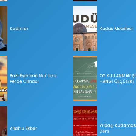
Kadınlar
Kudüs Meselesi
Bazı Eserlerin Nur’lara
OY KULLANMAK Şİ
Perde Olması
HANGİ ÖLÇÜLERE
OY KULLANILMALI
Yılbaşı Kutlaması
Allah’u Ekber
Ders