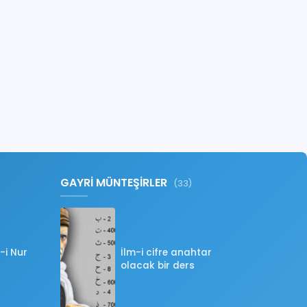
GAYRİ MÜNTEŞİRLER
(33)
-i Nur
İlm-i cifre anahtar
olacak bir ders