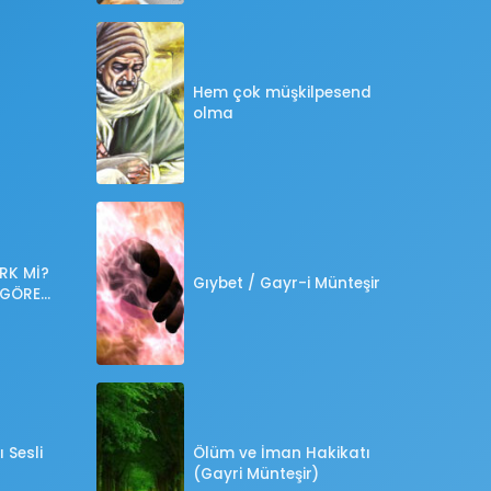
Hem çok müşkilpesend
olma
RK Mİ?
Gıybet / Gayr-i Münteşir
 GÖRE
?
 Sesli
Ölüm ve İman Hakikatı
(Gayri Münteşir)