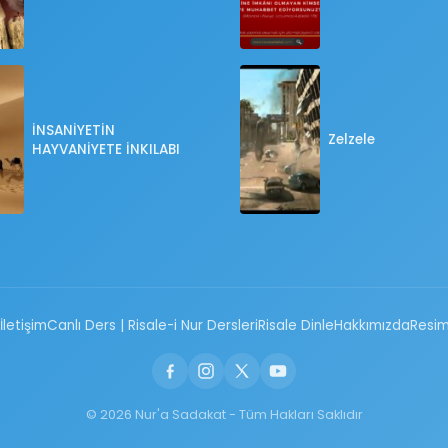
İNSANİYETİN
Zelzele
HAYVANİYETE İNKILABI
İletişim
Canlı Ders | Risale-i Nur Dersleri
Risale Dinle
Hakkımızda
Resim
© 2026 Nur'a Sadakat - Tüm Hakları Saklıdır