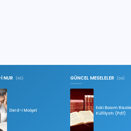
-İ NUR
GÜNCEL MESELELER
(45)
(34)
Eski Basım Risale
Derd-i Maişet
Küllliyatı (Pdf)