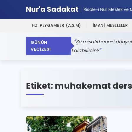
Nur'a Sadakat
Risale-i Nur Meslek ve 
HZ. PEYGAMBER (A.S.M)
İMANİ MESELELER
Şu misafirhane-i dünyada
GÜNÜN
VECİZESİ
kalabilirsin?
Etiket:
muhakemat dersl