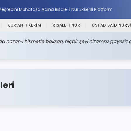
Meşrebini Muhafaza Adına Risale-i Nur Eksenli Platform
KUR’AN-I KERİM
RİSALE-İ NUR
ÜSTAD SAİD NURSİ
 nazar-ı hikmetle baksan, hiçbir şeyi nizamsız gayesiz g
eri