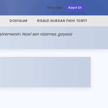
Giriş Yap
Kayıt Ol
DOSYALAR
RISALEI NURDAN FIKHI TESPITLER
SI
öremezsin. Nasıl sen nizamsız, gayesiz