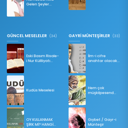
İNKILABI
Gelen Şeyler
Namazı Bozar
mı?
GÜNCEL MESELELER
GAYRİ MÜNTEŞİRLER
(34)
(33)
Eski Basım Risale-
İlm-i cifre
i Nur Küllliyatı
anahtar olacak
(Pdf)
bir ders
Hem çok
Kudüs Meselesi
müşkilpesend
olma
OY KULLANMAK
Gıybet / Gayr-i
ŞİRK Mİ? HANGİ
Münteşir