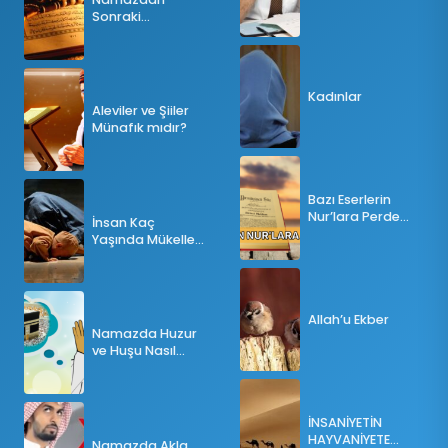
Sonraki
Tesbihatın Önemi
Nedir?
Kadınlar
Aleviler ve Şiiler
Münafık mıdır?
Bazı Eserlerin
Nur’lara Perde
İnsan Kaç
Olması
Yaşında Mükellef
Olur?
Allah’u Ekber
Namazda Huzur
ve Huşu Nasıl
Sağlanır?
İNSANİYETİN
HAYVANİYETE
Namazda Akla