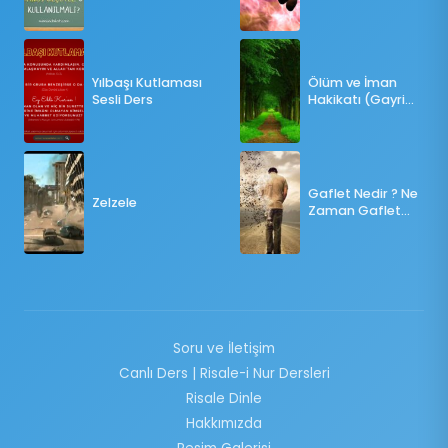
ÖLÇÜLERE GÖRE
OY KULLANILMALI?
Yılbaşı Kutlaması
Ölüm ve İman
Sesli Ders
Hakikatı (Gayri
Münteşir)
Gaflet Nedir ? Ne
Zelzele
Zaman Gaflet
Basar ?
Soru ve İletişim
Canlı Ders | Risale-i Nur Dersleri
Risale Dinle
Hakkımızda