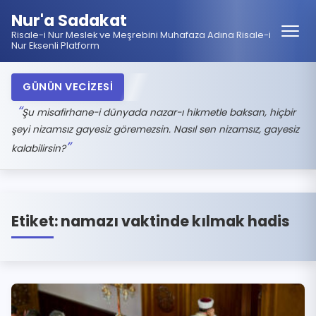
Nur'a Sadakat
Risale-i Nur Meslek ve Meşrebini Muhafaza Adına Risale-i
Nur Eksenli Platform
GÜNÜN VECİZESİ
Şu misafirhane-i dünyada nazar-ı hikmetle baksan, hiçbir
şeyi nizamsız gayesiz göremezsin. Nasıl sen nizamsız, gayesiz
kalabilirsin?
Etiket:
namazı vaktinde kılmak hadis