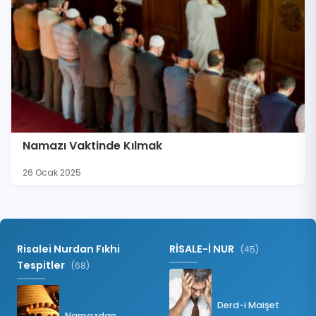
Namazı Vaktinde Kılmak
26 Ocak 2025
Risalei Nurdan Fıkhi
RİSALE-İ NUR
(45)
Tespitler
(68)
Derd-i Maişet
Namazdan