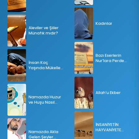
Tesbihatın Önemi
Nedir?
Kadınlar
Aleviler ve Şiiler
Münafık mıdır?
Bazı Eserlerin
Nur’lara Perde
İnsan Kaç
Olması
Yaşında Mükellef
Olur?
Allah’u Ekber
Namazda Huzur
ve Huşu Nasıl
Sağlanır?
İNSANİYETİN
HAYVANİYETE
Namazda Akla
İNKILABI
Gelen Şeyler