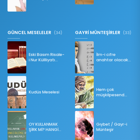
Namazı Bozar
mı?
GÜNCEL MESELELER
GAYRİ MÜNTEŞİRLER
(34)
(33)
Eski Basım Risale-
İlm-i cifre
i Nur Küllliyatı
anahtar olacak
(Pdf)
bir ders
Hem çok
Kudüs Meselesi
müşkilpesend
olma
OY KULLANMAK
Gıybet / Gayr-i
ŞİRK Mİ? HANGİ
Münteşir
ÖLÇÜLERE GÖRE