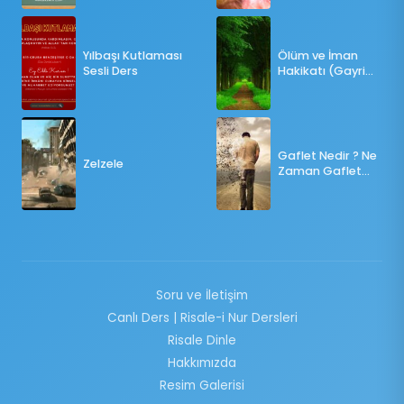
OY KULLANILMALI?
Yılbaşı Kutlaması
Ölüm ve İman
Sesli Ders
Hakikatı (Gayri
Münteşir)
Gaflet Nedir ? Ne
Zelzele
Zaman Gaflet
Basar ?
Soru ve İletişim
Canlı Ders | Risale-i Nur Dersleri
Risale Dinle
Hakkımızda
Resim Galerisi