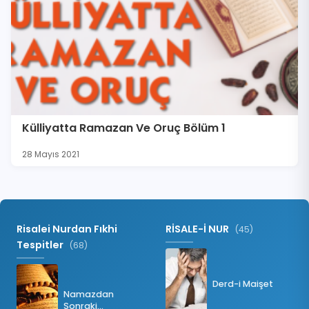
Külliyatta Ramazan Ve Oruç Bölüm 1
28 Mayıs 2021
Risalei Nurdan Fıkhi
RİSALE-İ NUR
(45)
Tespitler
(68)
Derd-i Maişet
Namazdan
Sonraki