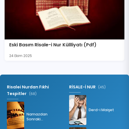
Eski Basım Risale-i Nur Küllliyatı (Pdf)
24 Ekim 2025
Risalei Nurdan Fıkhi
RİSALE-İ NUR
(45)
Tespitler
(68)
Derd-i Maişet
Namazdan
Sonraki
Tesbihatın Önemi
Nedir?