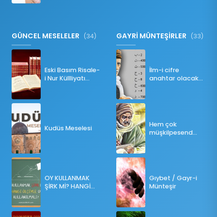
GÜNCEL MESELELER
GAYRİ MÜNTEŞİRLER
(34)
(33)
Eski Basım Risale-
İlm-i cifre
i Nur Küllliyatı
anahtar olacak
(Pdf)
bir ders
Hem çok
Kudüs Meselesi
müşkilpesend
olma
OY KULLANMAK
Gıybet / Gayr-i
ŞİRK Mİ? HANGİ
Münteşir
ÖLÇÜLERE GÖRE
OY KULLANILMALI?