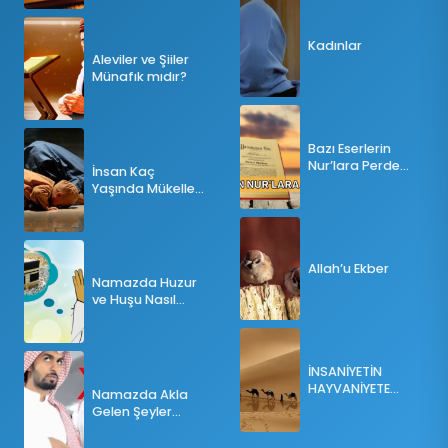
Kadınlar
Aleviler ve Şiiler
Münafık mıdır?
Bazı Eserlerin
Nur’lara Perde
İnsan Kaç
Olması
Yaşında Mükellef
Olur?
Allah’u Ekber
Namazda Huzur
ve Huşu Nasıl
Sağlanır?
İNSANİYETİN
HAYVANİYETE
Namazda Akla
İNKILABI
Gelen Şeyler
Namazı Bozar
mı?