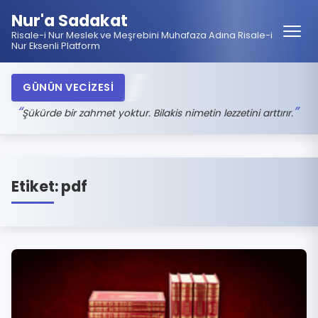
Nur'a Sadakat
Risale-i Nur Meslek ve Meşrebini Muhafaza Adına Risale-i
Nur Eksenli Platform
GÜNÜN VECİZESİ
Şükürde bir zahmet yoktur. Bilakis nimetin lezzetini arttırır.
Etiket:
pdf