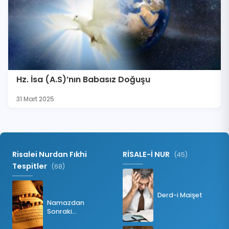
Hz. İsa (A.S)’nın Babasız Doğuşu
31 Mart 2025
Risalei Nurdan Fıkhi
RİSALE-İ NUR
(45)
Tespitler
(68)
Derd-i Maişet
Namazdan
Sonraki
Tesbihatın Önemi
Nedir?