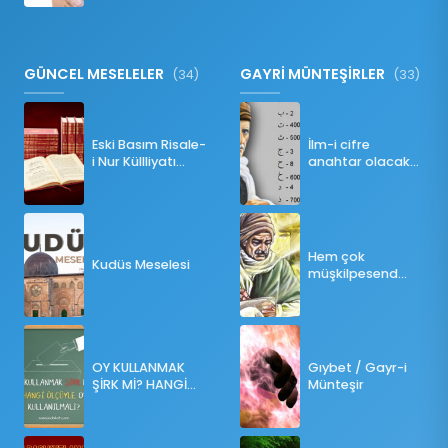
GÜNCEL MESELELER
GAYRİ MÜNTEŞİRLER
(34)
(33)
Eski Basım Risale-
İlm-i cifre
i Nur Küllliyatı
anahtar olacak
(Pdf)
bir ders
Hem çok
Kudüs Meselesi
müşkilpesend
olma
OY KULLANMAK
Gıybet / Gayr-i
ŞİRK Mİ? HANGİ
Münteşir
ÖLÇÜLERE GÖRE
OY KULLANILMALI?