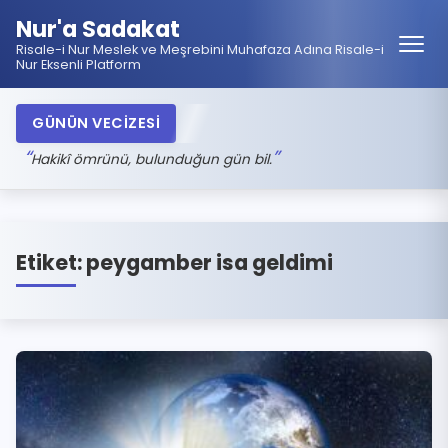
Nur'a Sadakat
Risale-i Nur Meslek ve Meşrebini Muhafaza Adına Risale-i
Nur Eksenli Platform
GÜNÜN VECİZESİ
Hakikî ömrünü, bulunduğun gün bil.
Etiket:
peygamber isa geldimi