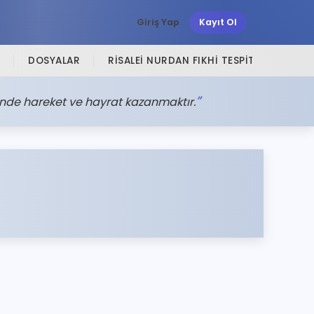
Giriş Yap
Kayıt Ol
DOSYALAR
RISALEI NURDAN FIKHI TESPITLER
SI
inde hareket ve hayrat kazanmaktır.