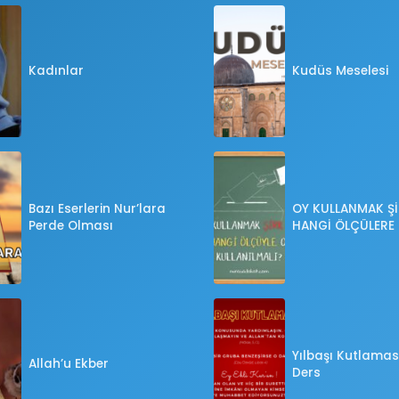
Kadınlar
Kudüs Meselesi
Bazı Eserlerin Nur’lara
OY KULLANMAK Şİ
Perde Olması
HANGİ ÖLÇÜLERE
OY KULLANILMALI
Yılbaşı Kutlaması
Allah’u Ekber
Ders