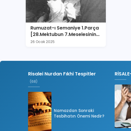
Rumuzat-ı Semaniye 1.Parça
[28.Mektubun 7.Meselesinin
Hatimesi]
26 Ocak 2025
Risalei Nurdan Fıkhi Tespitler
RİSALE
(68)
Namazdan Sonraki
Tesbihatın Önemi Nedir?