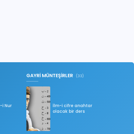
GAYRİ MÜNTEŞİRLER
(33)
-i Nur
İlm-i cifre anahtar
olacak bir ders