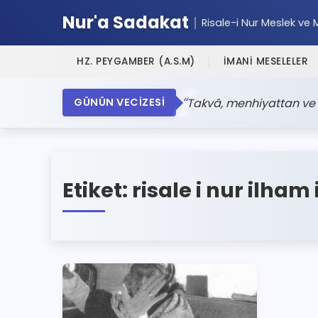
Nur'a Sadakat
Risale-i Nur Meslek ve 
HZ. PEYGAMBER (A.S.M)
İMANİ MESELELER
Takvâ, menhiyattan ve 
GÜNÜN VECİZESİ
Etiket:
risale i nur ilham 