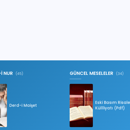
-İ NUR
GÜNCEL MESELELER
(45)
(34)
Eski Basım Risale
Derd-i Maişet
Küllliyatı (Pdf)