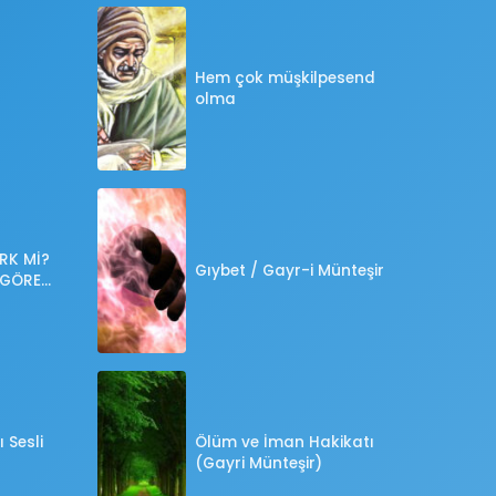
Hem çok müşkilpesend
olma
RK Mİ?
Gıybet / Gayr-i Münteşir
 GÖRE
?
 Sesli
Ölüm ve İman Hakikatı
(Gayri Münteşir)