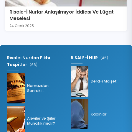
Risale-İ Nurlar Anlaşılmıyor İddiası Ve Lügat
Meselesi
24 Ocak 2025
Risalei Nurdan Fıkhi
RİSALE-İ NUR
(45)
Tespitler
(68)
Derd-i Maişet
Namazdan
Sonraki
Tesbihatın Önemi
Nedir?
Kadınlar
Aleviler ve Şiiler
Münafık mıdır?