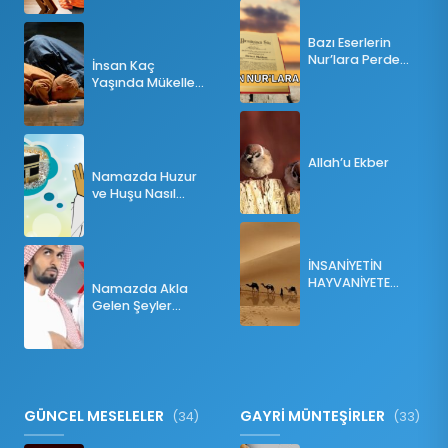
Bazı Eserlerin
Nur’lara Perde
İnsan Kaç
Olması
Yaşında Mükellef
Olur?
Allah’u Ekber
Namazda Huzur
ve Huşu Nasıl
Sağlanır?
İNSANİYETİN
HAYVANİYETE
Namazda Akla
İNKILABI
Gelen Şeyler
Namazı Bozar
mı?
GÜNCEL MESELELER
GAYRİ MÜNTEŞİRLER
(34)
(33)