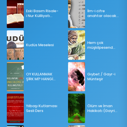
Eski Basım Risale-
İlm-i cifre
i Nur Küllliyatı
anahtar olacak
(Pdf)
bir ders
Hem çok
Kudüs Meselesi
müşkilpesend
olma
OY KULLANMAK
Gıybet / Gayr-i
ŞİRK Mİ? HANGİ
Münteşir
ÖLÇÜLERE GÖRE
OY KULLANILMALI?
Yılbaşı Kutlaması
Ölüm ve İman
Sesli Ders
Hakikatı (Gayri
Münteşir)