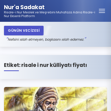
Nur'a Sadakat
Risale-i Nur Meslek ve Meşrebini Muhafaza Adına Risale-i
Nur Eksenli Platform
GÜNÜN VECİZESİ
Nefsini ıslah etmeyen, başkasını ıslah edemez.
Etiket:
risale i nur külliyatı fiyatı