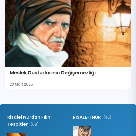
Meslek Düsturlarının Değişemezliği
23 Mart 2025
Risalei Nurdan Fıkhi
RİSALE-İ NUR
(45)
Tespitler
(68)