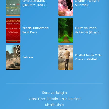
OY KULLANMAK
Gıybet / Gayr-i
ŞİRK Mİ? HANGİ
Münteşir
ÖLÇÜLERE GÖRE
OY KULLANILMALI?
Yılbaşı Kutlaması
Ölüm ve İman
Sesli Ders
Hakikatı (Gayri
Münteşir)
Gaflet Nedir ? Ne
Zelzele
Zaman Gaflet
Basar ?
Soru ve İletişim
Canlı Ders | Risale-i Nur Dersleri
Risale Dinle