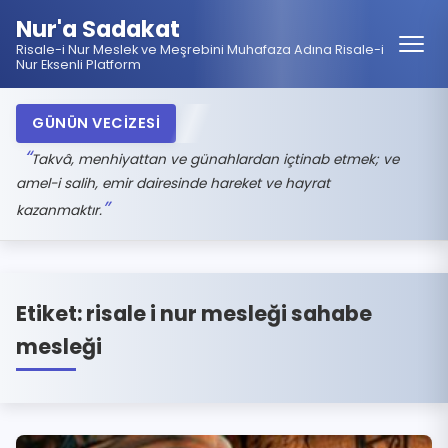
Nur'a Sadakat
Risale-i Nur Meslek ve Meşrebini Muhafaza Adına Risale-i
Nur Eksenli Platform
GÜNÜN VECİZESİ
Takvâ, menhiyattan ve günahlardan içtinab etmek; ve
amel-i salih, emir dairesinde hareket ve hayrat
kazanmaktır.
Etiket:
risale i nur mesleği sahabe
mesleği