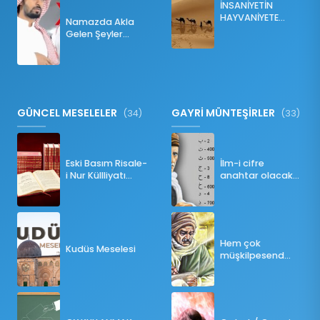
İNSANİYETİN
HAYVANİYETE
Namazda Akla
İNKILABI
Gelen Şeyler
Namazı Bozar
mı?
GÜNCEL MESELELER
GAYRİ MÜNTEŞİRLER
(34)
(33)
Eski Basım Risale-
İlm-i cifre
i Nur Küllliyatı
anahtar olacak
(Pdf)
bir ders
Hem çok
Kudüs Meselesi
müşkilpesend
olma