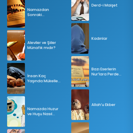
Derd-i Maişet
Namazdan
Sonraki
Tesbihatın Önemi
Nedir?
Kadınlar
Aleviler ve Şiiler
Münafık mıdır?
Bazı Eserlerin
Nur’lara Perde
İnsan Kaç
Olması
Yaşında Mükellef
Olur?
Allah’u Ekber
Namazda Huzur
ve Huşu Nasıl
Sağlanır?