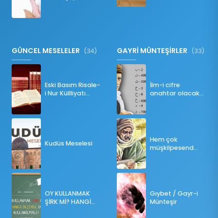
Namazı Bozar
mı?
GÜNCEL MESELELER
GAYRİ MÜNTEŞİRLER
(34)
(33)
Eski Basım Risale-
İlm-i cifre
i Nur Küllliyatı
anahtar olacak
(Pdf)
bir ders
Hem çok
Kudüs Meselesi
müşkilpesend
olma
OY KULLANMAK
Gıybet / Gayr-i
ŞİRK Mİ? HANGİ
Münteşir
ÖLÇÜLERE GÖRE