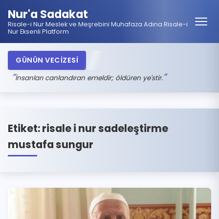
Nur'a Sadakat
Risale-i Nur Meslek ve Meşrebini Muhafaza Adına Risale-i
Nur Eksenli Platform
GÜNÜN VECİZESİ
İnsanları canlandıran emeldir; öldüren ye'stir.
Etiket:
risale i nur sadeleştirme
mustafa sungur