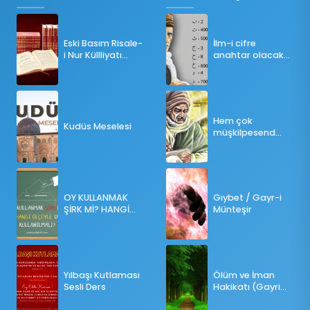
Eski Basım Risale-
İlm-i cifre
i Nur Küllliyatı
anahtar olacak
(Pdf)
bir ders
Hem çok
Kudüs Meselesi
müşkilpesend
olma
OY KULLANMAK
Gıybet / Gayr-i
ŞİRK Mİ? HANGİ
Münteşir
ÖLÇÜLERE GÖRE
OY KULLANILMALI?
Yılbaşı Kutlaması
Ölüm ve İman
Sesli Ders
Hakikatı (Gayri
Münteşir)