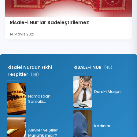
Risale-i Nur’lar Sadeleştirilemez
14 Mayıs 2021
Risalei Nurdan Fıkhi
RİSALE-İ NUR
(45)
Tespitler
(68)
Derd-i Maişet
Namazdan
Sonraki
Tesbihatın Önemi
Nedir?
Kadınlar
Aleviler ve Şiiler
Münafık mıdır?