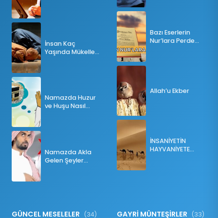
Bazı Eserlerin
Nur’lara Perde
İnsan Kaç
Olması
Yaşında Mükellef
Olur?
Allah’u Ekber
Namazda Huzur
ve Huşu Nasıl
Sağlanır?
İNSANİYETİN
HAYVANİYETE
Namazda Akla
İNKILABI
Gelen Şeyler
Namazı Bozar
mı?
GÜNCEL MESELELER
GAYRİ MÜNTEŞİRLER
(34)
(33)