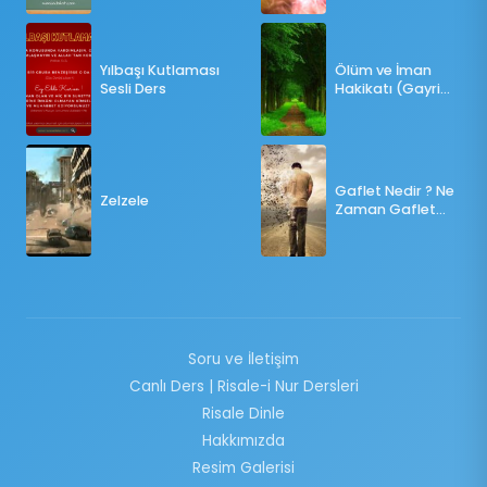
OY KULLANILMALI?
Yılbaşı Kutlaması
Ölüm ve İman
Sesli Ders
Hakikatı (Gayri
Münteşir)
Gaflet Nedir ? Ne
Zelzele
Zaman Gaflet
Basar ?
Soru ve İletişim
Canlı Ders | Risale-i Nur Dersleri
Risale Dinle
Hakkımızda
Resim Galerisi