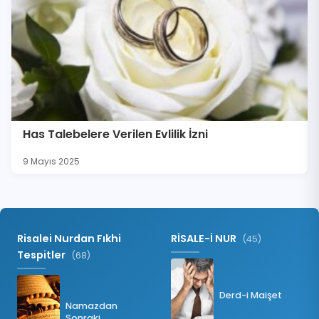
Has Talebelere Verilen Evlilik İzni
9 Mayıs 2025
Risalei Nurdan Fıkhi
RİSALE-İ NUR
(45)
Tespitler
(68)
Derd-i Maişet
Namazdan
Sonraki