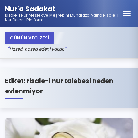
Nur'a Sadakat
Risale-i Nur Meslek ve Meşrebini Muhafaza Adına Risale-i
Nur Eksenli Platform
GÜNÜN VECİZESİ
Hased, hased edeni yakar.
Etiket:
risale-i nur talebesi neden
evlenmiyor