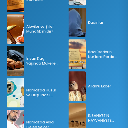
Tesbihatın Önemi
Nedir?
Kadınlar
Aleviler ve Şiiler
Münafık mıdır?
Bazı Eserlerin
Nur’lara Perde
İnsan Kaç
Olması
Yaşında Mükellef
Olur?
Allah’u Ekber
Namazda Huzur
ve Huşu Nasıl
Sağlanır?
İNSANİYETİN
HAYVANİYETE
Namazda Akla
İNKILABI
Gelen Şeyler