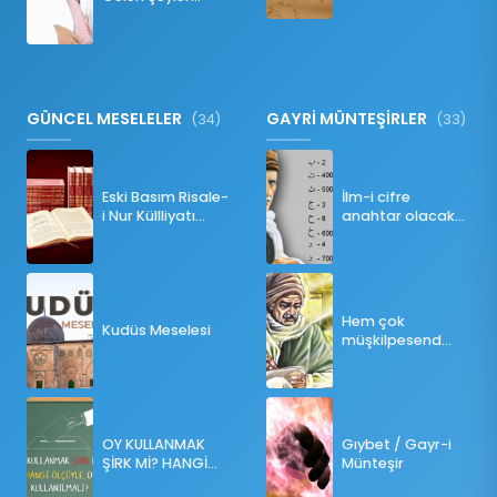
Namazı Bozar
mı?
GÜNCEL MESELELER
GAYRİ MÜNTEŞİRLER
(34)
(33)
Eski Basım Risale-
İlm-i cifre
i Nur Küllliyatı
anahtar olacak
(Pdf)
bir ders
Hem çok
Kudüs Meselesi
müşkilpesend
olma
OY KULLANMAK
Gıybet / Gayr-i
ŞİRK Mİ? HANGİ
Münteşir
ÖLÇÜLERE GÖRE