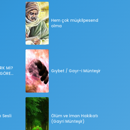
Hem çok müşkilpesend
olma
RK Mİ?
Gıybet / Gayr-i Münteşir
 GÖRE
?
 Sesli
Ölüm ve İman Hakikatı
(Gayri Münteşir)