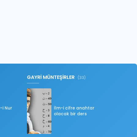
GAYRİ MÜNTEŞİRLER
(33)
-i Nur
İlm-i cifre anahtar
olacak bir ders