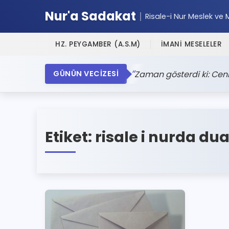
Nur'a Sadakat
Risale-i Nur Meslek ve 
HZ. PEYGAMBER (A.S.M)
İMANİ MESELELER
Zaman gösterdi ki: Cen
GÜNÜN VECİZESİ
Etiket:
risale i nurda du