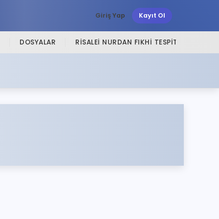
Giriş Yap
Kayıt Ol
DOSYALAR
RISALEI NURDAN FIKHI TESPITLER
SI