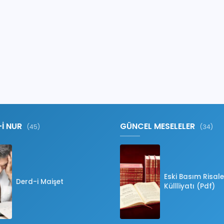
-İ NUR
GÜNCEL MESELELER
(45)
(34)
Eski Basım Risale
Derd-i Maişet
Küllliyatı (Pdf)