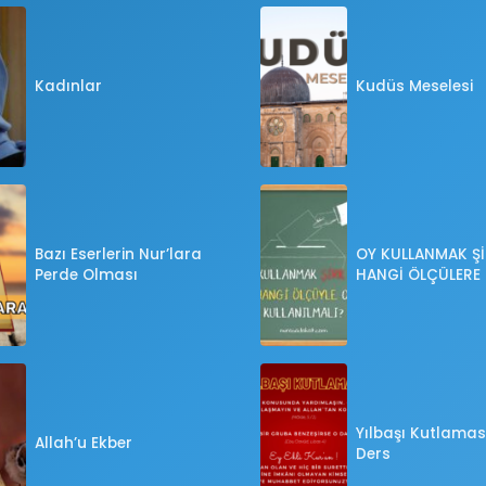
Kadınlar
Kudüs Meselesi
Bazı Eserlerin Nur’lara
OY KULLANMAK Şİ
Perde Olması
HANGİ ÖLÇÜLERE
OY KULLANILMALI
Yılbaşı Kutlaması
Allah’u Ekber
Ders