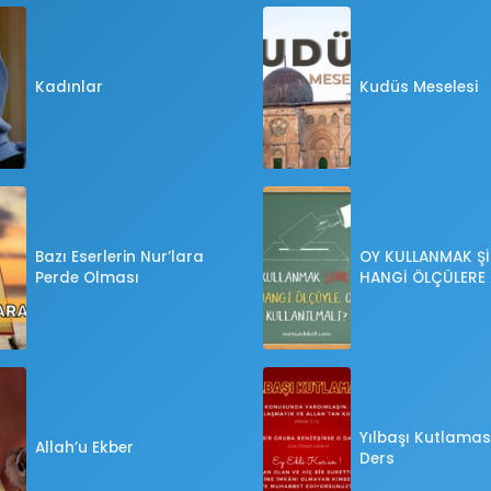
Kadınlar
Kudüs Meselesi
Bazı Eserlerin Nur’lara
OY KULLANMAK Şİ
Perde Olması
HANGİ ÖLÇÜLERE
OY KULLANILMALI
Yılbaşı Kutlaması
Allah’u Ekber
Ders