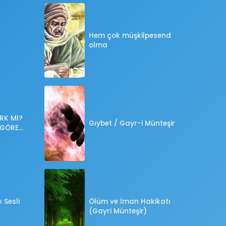
Hem çok müşkilpesend
olma
RK Mİ?
Gıybet / Gayr-i Münteşir
 GÖRE
?
 Sesli
Ölüm ve İman Hakikatı
(Gayri Münteşir)