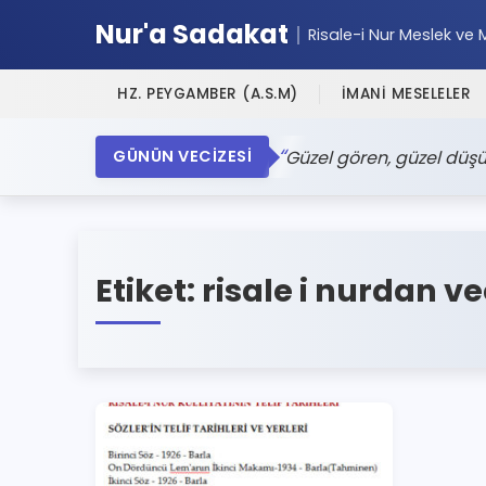
Nur'a Sadakat
Risale-i Nur Meslek ve 
HZ. PEYGAMBER (A.S.M)
İMANİ MESELELER
Güzel gören, güzel düşü
GÜNÜN VECİZESİ
Etiket:
risale i nurdan ve