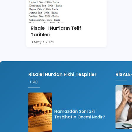
Risale-i Nur’ların Telif
Tarihleri
8 Mayıs 2025
Risalei Nurdan Fıkhi Tespitler
RİSALE
(68)
Namazdan Sonraki
Tesbihatın Önemi Nedir?