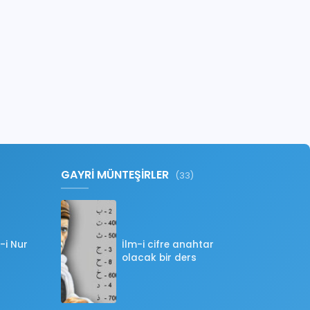
GAYRİ MÜNTEŞİRLER
(33)
-i Nur
İlm-i cifre anahtar
olacak bir ders