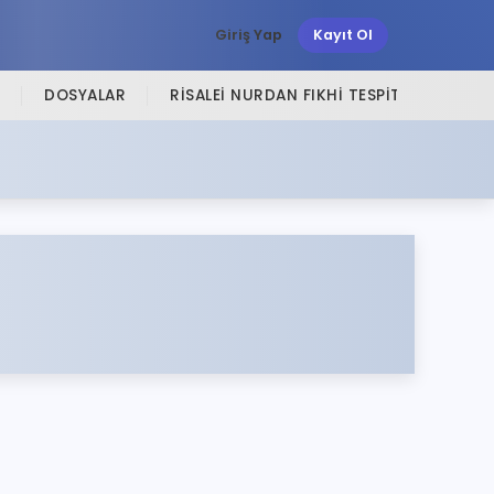
Giriş Yap
Kayıt Ol
DOSYALAR
RISALEI NURDAN FIKHI TESPITLER
SI