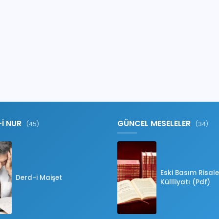
-İ NUR
GÜNCEL MESELELER
(45)
(34)
Eski Basım Risale
Derd-i Maişet
Küllliyatı (Pdf)