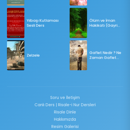
OY KULLANILMALI?
Yılbaşı Kutlaması
Ölüm ve İman
Sesli Ders
Hakikatı (Gayri
Münteşir)
Gaflet Nedir ? Ne
Zelzele
Zaman Gaflet
Basar ?
Soru ve İletişim
Canlı Ders | Risale-i Nur Dersleri
Risale Dinle
Hakkımızda
Resim Galerisi