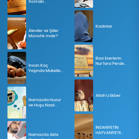
Sonraki
Tesbihatın Önemi
Nedir?
Kadınlar
Aleviler ve Şiiler
Münafık mıdır?
Bazı Eserlerin
Nur’lara Perde
İnsan Kaç
Olması
Yaşında Mükellef
Olur?
Allah’u Ekber
Namazda Huzur
ve Huşu Nasıl
Sağlanır?
İNSANİYETİN
HAYVANİYETE
Namazda Akla
İNKILABI