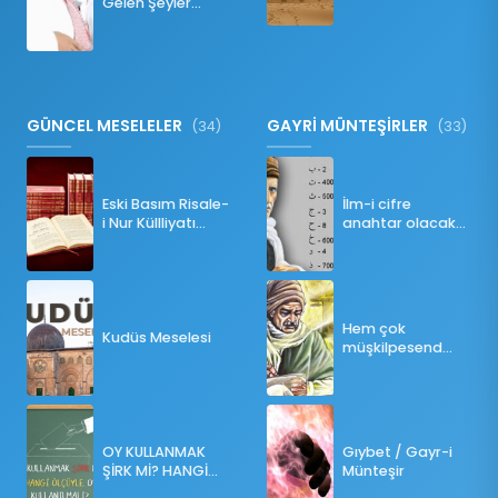
Gelen Şeyler
Namazı Bozar
mı?
GÜNCEL MESELELER
GAYRİ MÜNTEŞİRLER
(34)
(33)
Eski Basım Risale-
İlm-i cifre
i Nur Küllliyatı
anahtar olacak
(Pdf)
bir ders
Hem çok
Kudüs Meselesi
müşkilpesend
olma
OY KULLANMAK
Gıybet / Gayr-i
ŞİRK Mİ? HANGİ
Münteşir
ÖLÇÜLERE GÖRE