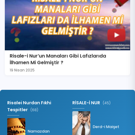
Risale-i Nur’un Manaları Gibi Lafızlarıda
İlhamen Mi Gelmiştir ?
19 Nisan 2025
Risalei Nurdan Fıkhi
RİSALE-İ NUR
(45)
Tespitler
(68)
Derd-i Maişet
Namazdan