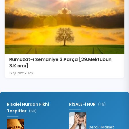
Rumuzat-ı Semaniye 3.Parça [29.Mektubun
3.Kısmı]
12 Şubat 2025
Risalei Nurdan Fıkhi
RİSALE-İ NUR
(45)
Tespitler
(68)
Derd-i Maişet