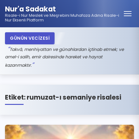
Nur'a Sadakat
Risale-i Nur Meslek ve Meşrebini Muhafaza Adına Risale-i
Nur Eksenli Platform
GÜNÜN VECİZESİ
Takvâ, menhiyattan ve günahlardan içtinab etmek; ve
amel-i salih, emir dairesinde hareket ve hayrat
kazanmaktır.
Etiket:
rumuzat-ı semaniye risalesi