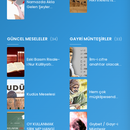
HAYVANİYETE
Namazda Akla
İNKILABI
Gelen Şeyler
Namazı Bozar
mı?
GÜNCEL MESELELER
GAYRİ MÜNTEŞİRLER
(34)
(33)
Eski Basım Risale-
İlm-i cifre
i Nur Küllliyatı
anahtar olacak
(Pdf)
bir ders
Hem çok
Kudüs Meselesi
müşkilpesend
olma
OY KULLANMAK
Gıybet / Gayr-i
ŞİRK Mİ? HANGİ
Münteşir