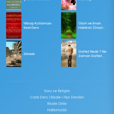
ÖLÇÜLERE GÖRE
OY KULLANILMALI?
Yılbaşı Kutlaması
Ölüm ve İman
Sesli Ders
Hakikatı (Gayri
Münteşir)
Gaflet Nedir ? Ne
Zelzele
Zaman Gaflet
Basar ?
Soru ve İletişim
Canlı Ders | Risale-i Nur Dersleri
Risale Dinle
Hakkımızda