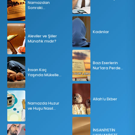
Namazdan
Sonraki
Tesbihatın Önemi
Nedir?
Kadınlar
Aleviler ve Şiiler
Münafık mıdır?
Bazı Eserlerin
Nur’lara Perde
İnsan Kaç
Olması
Yaşında Mükellef
Olur?
Allah’u Ekber
Namazda Huzur
ve Huşu Nasıl
Sağlanır?
İNSANİYETİN