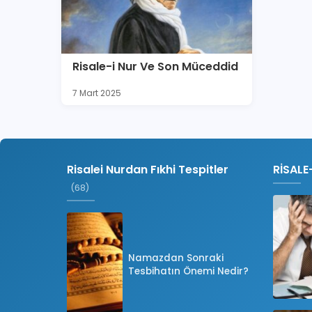
Risale-i Nur Ve Son Müceddid
7 Mart 2025
Risalei Nurdan Fıkhi Tespitler
RİSALE
(68)
Namazdan Sonraki
Tesbihatın Önemi Nedir?