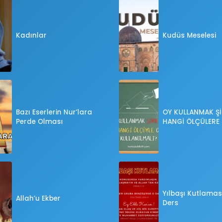
Kadınlar
Kudüs Meselesi
Bazı Eserlerin Nur’lara
OY KULLANMAK Şİ
Perde Olması
HANGİ ÖLÇÜLERE
OY KULLANILMALI
Yılbaşı Kutlaması
Allah’u Ekber
Ders