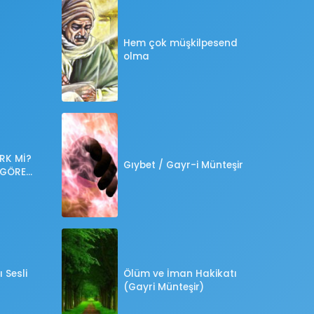
Hem çok müşkilpesend
olma
RK Mİ?
Gıybet / Gayr-i Münteşir
 GÖRE
?
 Sesli
Ölüm ve İman Hakikatı
(Gayri Münteşir)