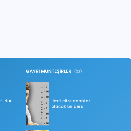
GAYRİ MÜNTEŞİRLER
(33)
-i Nur
İlm-i cifre anahtar
olacak bir ders