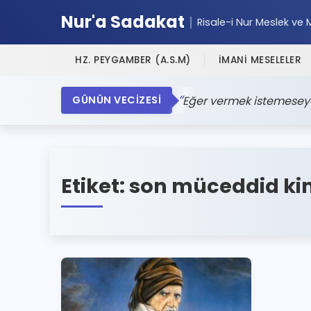
Nur'a Sadakat
Risale-i Nur Meslek ve 
HZ. PEYGAMBER (A.S.M)
İMANİ MESELELER
Eğer vermek istemeseyd
GÜNÜN VECİZESİ
Etiket:
son müceddid ki