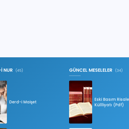
-İ NUR
GÜNCEL MESELELER
(45)
(34)
Eski Basım Risale
Derd-i Maişet
Küllliyatı (Pdf)