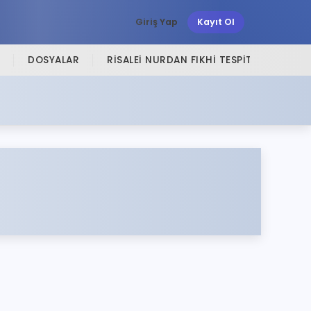
Giriş Yap
Kayıt Ol
DOSYALAR
RISALEI NURDAN FIKHI TESPITLER
SI