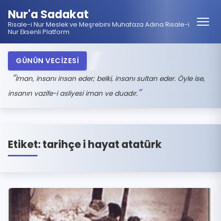
Nur'a Sadakat
Risale-i Nur Meslek ve Meşrebini Muhafaza Adına Risale-i
Nur Eksenli Platform
GÜNÜN VECİZESİ
İman, insanı insan eder; belki, insanı sultan eder. Öyle ise,
insanın vazife-i asliyesi iman ve duadır.
Etiket:
tarihçe i hayat atatürk