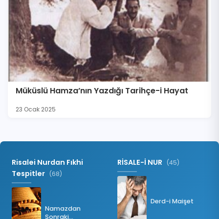
Müküslü Hamza’nın Yazdığı Tarihçe-i Hayat
23 Ocak 2025
Risalei Nurdan Fıkhi
RİSALE-İ NUR
(45)
Tespitler
(68)
Derd-i Maişet
Namazdan
Sonraki