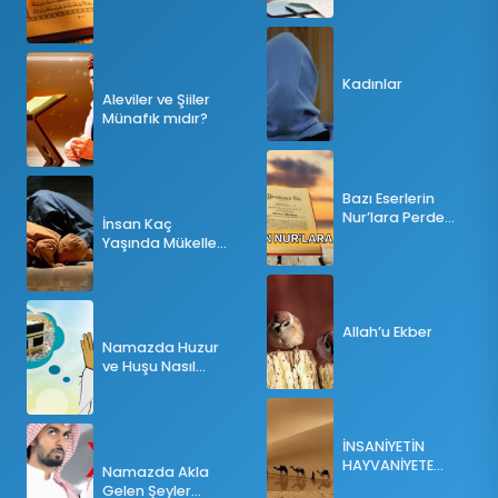
Tesbihatın Önemi
Nedir?
Kadınlar
Aleviler ve Şiiler
Münafık mıdır?
Bazı Eserlerin
Nur’lara Perde
İnsan Kaç
Olması
Yaşında Mükellef
Olur?
Allah’u Ekber
Namazda Huzur
ve Huşu Nasıl
Sağlanır?
İNSANİYETİN
HAYVANİYETE
Namazda Akla
İNKILABI
Gelen Şeyler