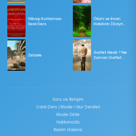
OY KULLANILMALI?
Yılbaşı Kutlaması
Ölüm ve İman
Sesli Ders
Hakikatı (Gayri
Münteşir)
Gaflet Nedir ? Ne
Zelzele
Zaman Gaflet
Basar ?
Soru ve İletişim
Canlı Ders | Risale-i Nur Dersleri
Risale Dinle
Hakkımızda
Resim Galerisi