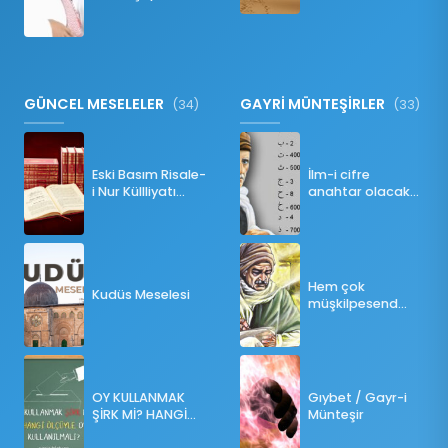
Namazı Bozar
mı?
GÜNCEL MESELELER
GAYRİ MÜNTEŞİRLER
(34)
(33)
Eski Basım Risale-
İlm-i cifre
i Nur Küllliyatı
anahtar olacak
(Pdf)
bir ders
Hem çok
Kudüs Meselesi
müşkilpesend
olma
OY KULLANMAK
Gıybet / Gayr-i
ŞİRK Mİ? HANGİ
Münteşir
ÖLÇÜLERE GÖRE