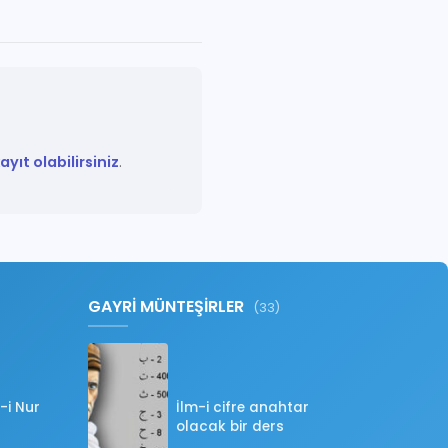
yıt olabilirsiniz
.
GAYRİ MÜNTEŞİRLER
(33)
-i Nur
İlm-i cifre anahtar
olacak bir ders