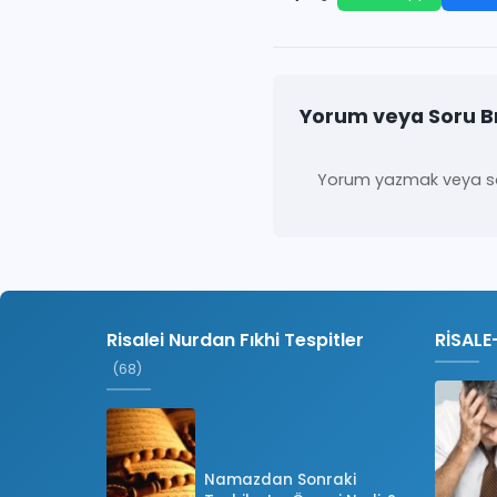
Yorum veya Soru B
Yorum yazmak veya so
Risalei Nurdan Fıkhi Tespitler
RİSALE
(68)
Namazdan Sonraki