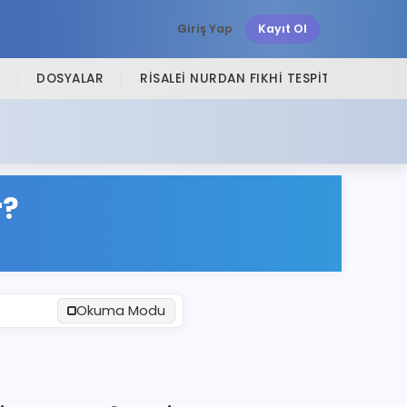
Giriş Yap
Kayıt Ol
DOSYALAR
RISALEI NURDAN FIKHI TESPITLER
SI
r?
Okuma Modu