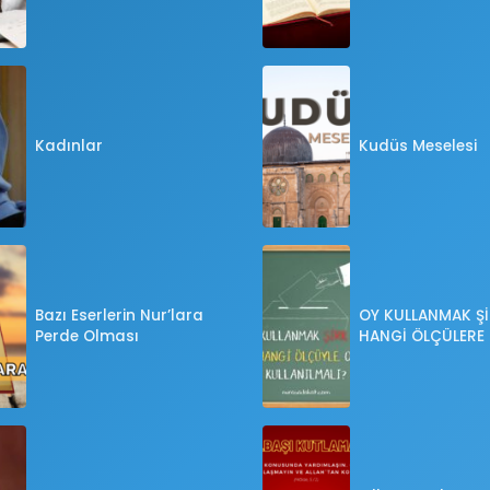
Kadınlar
Kudüs Meselesi
Bazı Eserlerin Nur’lara
OY KULLANMAK Şİ
Perde Olması
HANGİ ÖLÇÜLERE
OY KULLANILMALI