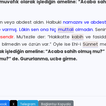
e muvafık olarak işlediğin ameline: “Acaba sa
n veya abdest aldın. Halbuki
namazını ve abdest
 varmış. Lâkin sen ona hiç
muttali
olmadın.
Seni
sendir
. Mu’tezile der: “Hakikatte
kabih
ve fasidd
r, bilmedin ve özrün var.” Öyle ise Ehl-i
Sünnet
me
ak işlediğin ameline: “Acaba sahih olmuş mu?”
 mu?” de. Gururlanma, ucbe girme.
Bağlantıyı Kopyala
book
X
Telegram