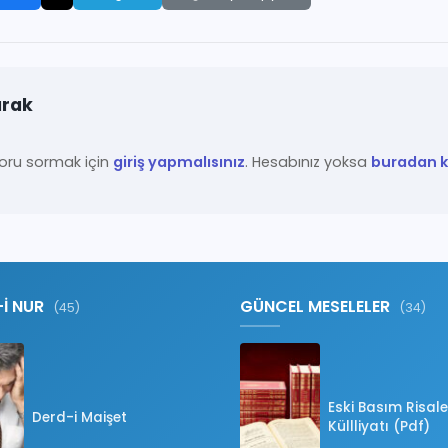
ırak
ru sormak için
giriş yapmalısınız
. Hesabınız yoksa
buradan ka
-İ NUR
GÜNCEL MESELELER
(45)
(34)
Eski Basım Risale
Derd-i Maişet
Küllliyatı (Pdf)