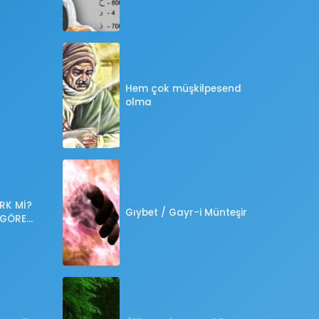
Hem çok müşkilpesend
olma
RK Mİ?
Gıybet / Gayr-i Münteşir
 GÖRE
?