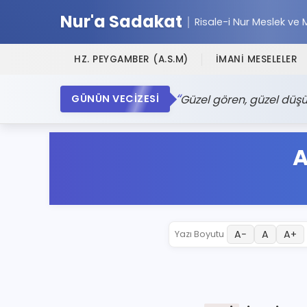
Nur'a Sadakat
Risale-i Nur Meslek ve 
HZ. PEYGAMBER (A.S.M)
İMANİ MESELELER
Güzel gören, güzel düşü
GÜNÜN VECİZESİ
A
A−
A
A+
Yazı Boyutu