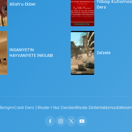
Yılbaşı Kutlaması
Allah’u Ekber
Ders
İNSANİYETİN
Zelzele
HAYVANİYETE İNKILABI
İletişim
Canlı Ders | Risale-i Nur Dersleri
Risale Dinle
Hakkımızda
Resim