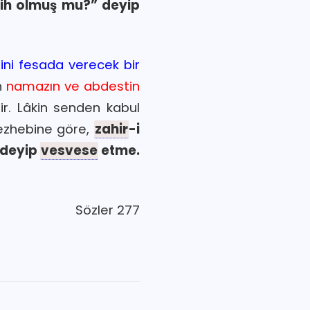
hih olmuş mu?” deyip
ini fesada verecek bir
n
namazın ve abdestin
ir. Lâkin senden kabul
zhebine göre,
zahir
-i
 deyip
vesvese
etme.
Sözler 277