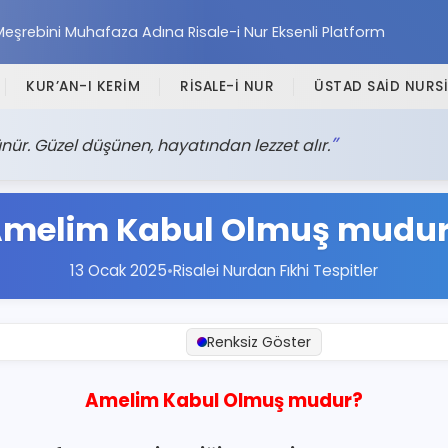
Meşrebini Muhafaza Adına Risale-i Nur Eksenli Platform
KUR’AN-I KERİM
RİSALE-İ NUR
ÜSTAD SAİD NURSİ
nür. Güzel düşünen, hayatından lezzet alır.
melim Kabul Olmuş mudu
13 Ocak 2025
•
Risalei Nurdan Fıkhi Tespitler
Renksiz Göster
Amelim Kabul Olmuş mudur?