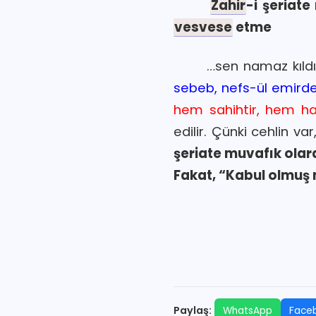
Zahir
-i şeriat
vesvese
etme
…sen namaz kıldı
sebeb, nefs-ül emirde
hem sahihtir, hem ha
edilir. Çünki cehlin va
şeriate muvafık olar
Fakat, “Kabul olmuş
Paylaş:
WhatsApp
Face