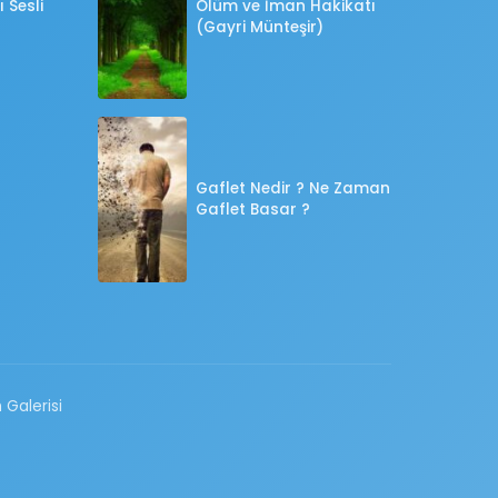
 Sesli
Ölüm ve İman Hakikatı
(Gayri Münteşir)
Gaflet Nedir ? Ne Zaman
Gaflet Basar ?
 Galerisi