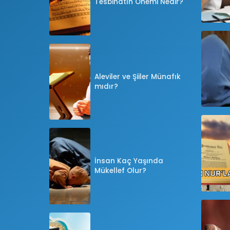
Tesbihatın Önemi Nedir?
Aleviler ve Şiiler Münafık
mıdır?
İnsan Kaç Yaşında
Mükellef Olur?