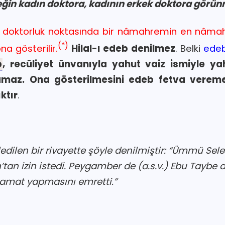
eğin kadın doktora, kadının erkek doktora görün
, doktorluk noktasında bir nâmahremin en nâm
(*)
a gösterilir.
Hilal-ı edeb denilmez
. Belki
edeb
b
, recüliyet ünvanıyla yahut vaiz ismiyle ya
az. Ona gösterilmesini edeb fetva vereme
ktır
.
edilen bir rivayette şöyle denilmiştir: “Ümmü Sel
tan izin istedi. Peygamber de (a.s.v.) Ebu Taybe
mat yapmasını emretti.”