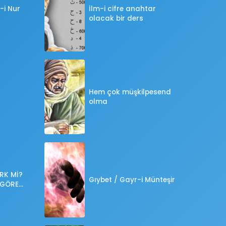
-i Nur
İlm-i cifre anahtar
olacak bir ders
Hem çok müşkilpesend
olma
RK Mİ?
Gıybet / Gayr-i Münteşir
 GÖRE
?