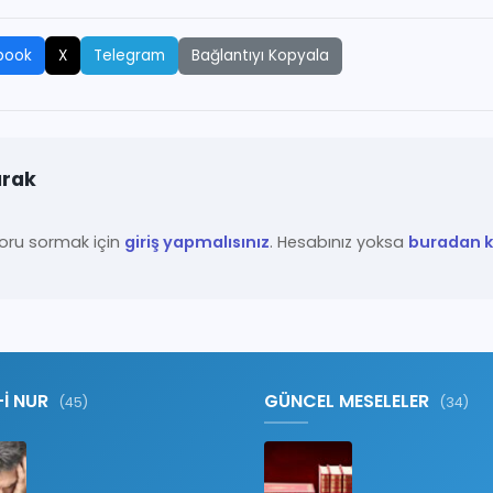
Bağlantıyı Kopyala
book
X
Telegram
ırak
ru sormak için
giriş yapmalısınız
. Hesabınız yoksa
buradan ka
-İ NUR
GÜNCEL MESELELER
(45)
(34)