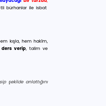
nlayacağı
bir tarzda
,
etli bürhanlar ile isbat
em kışla, hem hakîm,
d
e
rs verip
, talim ve
ip şekilde anlattığını