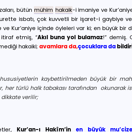
zaları, bütün
mühim
hakaik
-i imaniye ve Kur’ani
urette isbatı, çok kuvvetli bir işaret-i gaybiye ve 
e ve Kur’aniye içinde öyleleri var ki; en büyük bir 
itiraf etmiş, “
Akıl buna yol bulamaz
!” demiş. 
mediği hakaiki;
avamlara da,
çocuklara da
bildir
 hususiyetlerin kaybettirilmeden büyük bir mah
ar, her türlü halk tabakası tarafından
okunarak ist
dikkate verilir;
etler,
Kur’an-ı Hakîm’in
en büyük mu’cize