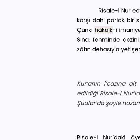
Risale-i Nur ec
karşı dahi parlak bir s
Çünki
hakaik
-i imaniy
Sina, fehminde aczini 
zâtın dehasıyla yetişe
Kur’anın i’cazına ait
edildiği Risale-i Nur’l
Şualar’da şöyle nazarı 
Risale-i Nur’daki ây