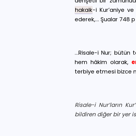
dehşetli bir zamanda
hakaik
-i Kur’aniye v
ederek,… Şualar 748 p
…Risale-i Nur; bütü
hem hâkim olarak,
e
terbiye etmesi bizce 
Risale-i Nur’ların Ku
bildiren diğer bir yer