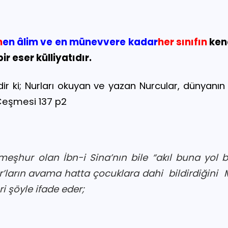
n
en âlim ve en münevvere kadar
her sınıfın
kend
ir eser külliyatıdır.
ndir ki; Nurları okuyan ve yazan Nurcular, dünyanın
eşmesi 137 p2
meşhur olan İbn-i Sina’nın bile “akıl buna yol
ur’ların avama hatta çocuklara dahi
bildirdiğini
i şöyle ifade eder;