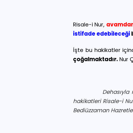
Risale-i Nur,
avamda
istifade edebileceği
b
İşte bu hakikatler içi
çoğalmaktadır.
Nur Ç
Dehasıyla 
hakikatleri Risale-i N
Bediüzzaman Hazretler