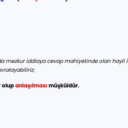
nda mezkur iddiaya cevap mahiyetinde olan hayli i
ıralayabiliriz;
r
olup
anlaşılması
müşküldür.