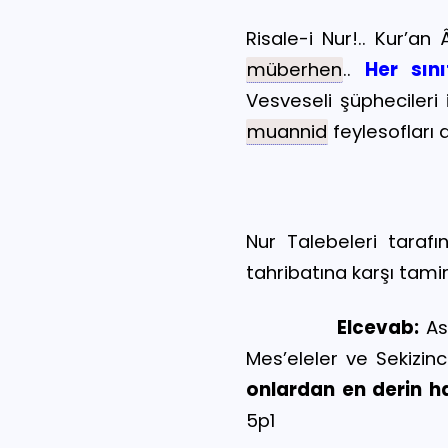
Risale-i Nur!.. Kur’an
müberhen
..
Her sını
Vesveseli şüphecileri
muannid
feylesofları
Nur Talebeleri tarafı
tahribatına karşı tami
Elcevab:
Asâ
Mes’eleler ve Sekizinc
onlardan en derin h
5
p1