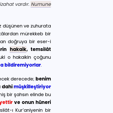
izahat vardır.
Numune
 az düşünen ve zuhurata
kâlardan mürekkeb bir
udan doğruya bir eser-i
erin
hakaik
, temsilât
ki o hakaikin çoğunu
a bildiremiyorlar
.
ecek derecede;
benim
ı dahi
müşkilleştiriyor
miş bir şahsın elinde bu
yettir
ve onun hüneri
silât-ı Kur’aniyenin bir