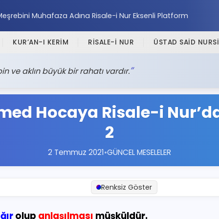
Meşrebini Muhafaza Adına Risale-i Nur Eksenli Platform
KUR’AN-I KERİM
RİSALE-İ NUR
ÜSTAD SAİD NURSİ
 ve aklın büyük bir rahatı vardır.
med Hocaya Risale-i Nur’d
2
2 Temmuz 2021
•
GÜNCEL MESELELER
Renksiz Göster
ağır
olup
anlaşılması
müşküldür.