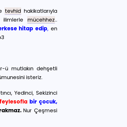
ve
tevhid
hakikatlarıyla
 ilimlerle
mücehhez
..
erkese hitap edip
,
en
p3
fr-ü mutlakın dehşetli
ümunesini isteriz.
cı, Yedinci, Sekizinci
 feylesofla
bir çocuk,
ırakmaz.
Nur Çeşmesi