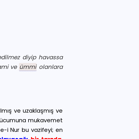
edilmez diyip havassa
 ami ve
ümmi
olanlara
rsılmış ve uzaklaşmış ve
ücumuna mukavemet
le-i Nur bu vazifeyi; en