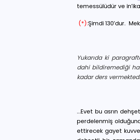
temessülüdür ve in’ikas
(*)
:
Şimdi 130’dur.
Mek
Yukarıda ki paragraf
dahi bildiremediği hak
kadar ders vermektedi
…Evet bu asrın dehşetin
perdelenmiş olduğund
ettirecek gayet kuvvetl