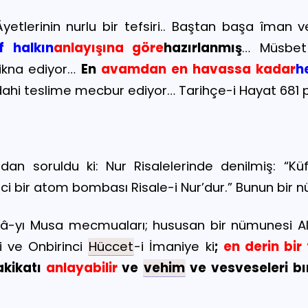
 Âyetlerinin nurlu bir tefsiri.. Baştan başa îman 
f halkın
anlayışına göre
hazırlanmış
… Müsbet
 ikna ediyor…
En
avamdan en havassa kadar
h
 dahi teslime mecbur ediyor… Tarihçe-i Hayat 681 
ndan soruldu ki: Nur Risalelerinde denilmiş: “Kü
rci bir atom bombası Risale-i Nur’dur.” Bunun bir n
-yı Musa mecmuaları; hususan bir nümunesi Altın
i ve Onbirinci
Hüccet
-i İmaniye ki
;
en derin bir
akikatı
anlayabilir
ve
vehim
ve vesveseleri b