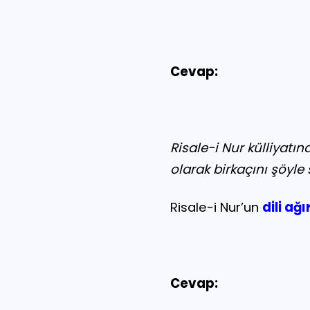
Cevap:
Risale-i Nur külliyatı
olarak birkaçını şöyle s
Risale-i Nur’un
dili ağı
Cevap: