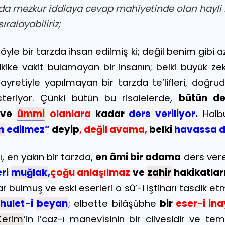
ında mezkur iddiaya cevap mahiyetinde olan hayli 
ıralayabiliriz;
)
öyle bir tarzda ihsan edilmiş ki; değil benim gibi
ike vakit bulamayan bir insanın; belki büyük ze
gayretiyle yapılmayan bir tarzda te’lifleri, doğr
steriyor. Çünki bütün bu risalelerde,
bütün d
ve
ümmi
olanlara
kadar
ders veriliyor.
Halbu
m
edilmez”
deyip
, değil avama,
belki
havassa d
ı, en yakın bir tarzda,
en âmi bir adama
ders ver
eri
muğlak
,
çoğu anlaşılmaz
ve
zahir
hakikatlar
ar bulmuş ve eski eserleri o sû’-i iştiharı tasdik et
hulet
-i
beyan
;
elbette bilâşübhe
bir
eser-i ina
Kerim
’in i’caz-ı manevîsinin bir cilvesidir ve tem