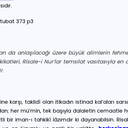
ıdır.
tubat 373 p3
tan da anlaşılacağı üzere büyük alimlerin fehm
ikatleri, Risale-i Nur’lar temsilat vasıtasıyla en
r
.
e karşı, taklidî olan itikadın istinad kal’aları sa
an; her mü’min, tek başıyla
dalaletin cemaatle
h
i bir iman-ı tahkikî lâzımdır ki dayanabilsin. Risa