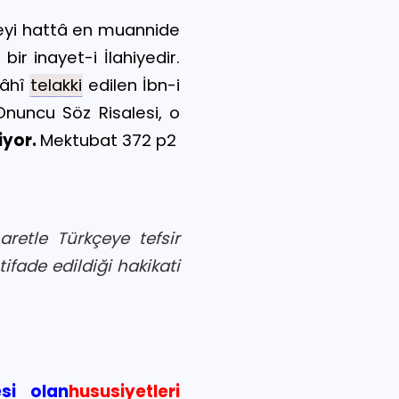
yeyi hattâ en muannide
bir inayet-i İlahiyedir.
dâhî
telakki
edilen İbn-i
Onuncu Söz Risalesi, o
iyor.
Mektubat 372 p2
aretle Türkçeye tefsir
ifade edildiği hakikati
si olan
hususiyetleri