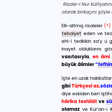
Risale-i Nur külliyat
olarak birkaçını şöyle s
Elli-altmış risaleler
(*
tebaiyet
eden ve tedk
ehl-i tedkikin sa’y ü 
inayet olduklarını gö
vasıtasıyla
,
en âmi
büyük âlimler
“
tefhi
İşte en uzak hakikatlar
gibi
Türkçesi az,
sözl
diye eskiden beri iştih
hârika teshilât
ve
sü
olamaz
ve Kur’an-ı