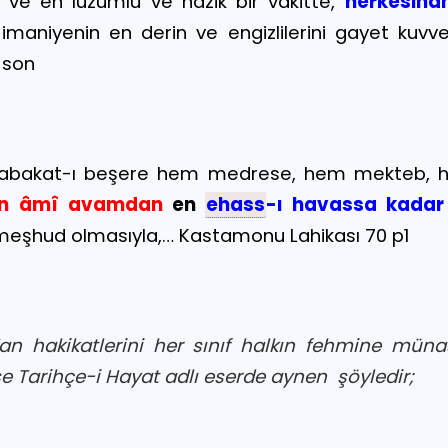
 ve en lüzumlu ve nazik bir vakitte,
herkesin
a
e imaniyenin en derin ve en
gizlilerini gayet kuvv
 son
n tabakat-ı beşere hem medrese, hem mekteb, h
n âmî avamdan
en
ehass
-ı havassa kadar
meşhud olmasıyla,… Kastamonu Lahikası 70 p1
r’an hakikatlerini her sınıf halkın fehmine münas
 ise Tarihçe-i Hayat adlı eserde aynen
şöyledir;