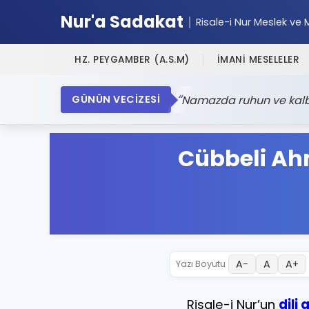
Nur'a Sadakat
Risale-i Nur Meslek ve 
HZ. PEYGAMBER (A.S.M)
İMANİ MESELELER
Namazda ruhun ve kalbin
GÜNÜN VECİZESİ
Cübbeli Ah
A−
A
A+
Yazı Boyutu
Risale-i Nur’un
dili 