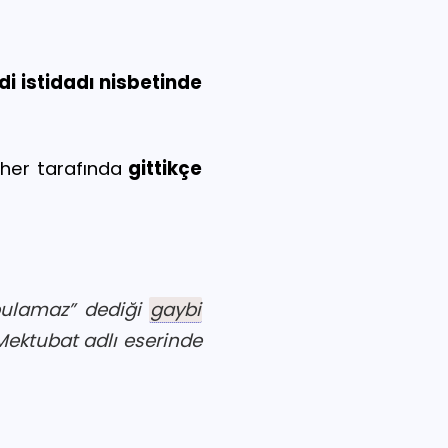
i istidadı nisbetinde
 her tarafında
gittikçe
 bulamaz” dediği
gaybi
Mektubat adlı eserinde