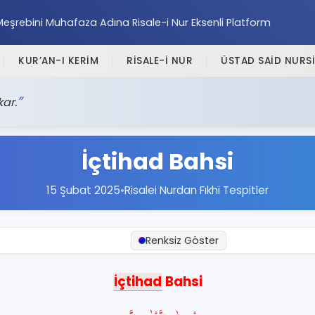
Meşrebini Muhafaza Adına Risale-i Nur Eksenli Platform
KUR’AN-I KERİM
RİSALE-İ NUR
ÜSTAD SAİD NURSİ
ar.
İçtihad Bahsi
15 Şubat 2025
•
Risalei Nurdan Fıkhi Tespitler
Renksiz Göster
İçtihad
Bahsi