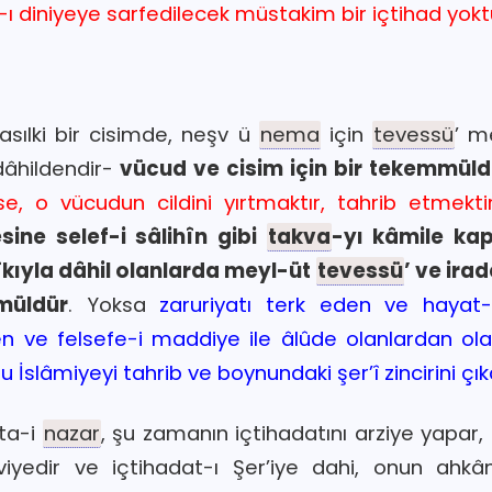
 diniyeye sarfedilecek müstakim bir içtihad yokt
asılki bir cisimde, neşv ü
nema
için
tevessü
’ m
dâhildendir-
vücud ve cisim için bir tekemmüld
ise, o vücudun cildini yırtmaktır, tahrib etmekti
esine selef-i sâlihîn gibi
takva
-yı kâmile kap
rîkıyla dâhil olanlarda meyl-üt
tevessü
’ ve ira
müldür
. Yoksa
zaruriyatı terk eden ve hayat-
en ve felsefe-i maddiye ile âlûde olanlardan o
u İslâmiyeyi tahrib ve boynundaki şer’î zincirini ç
ta-i
nazar
, şu zamanın içtihadatını arziye yapar, 
yedir ve içtihadat-ı Şer’iye dahi, onun ahkâm