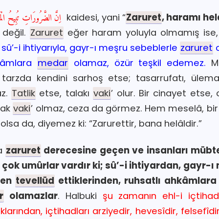
اِنَّ الضَّرُورَاتِ تُبِيحُ الْمَحْظُورَاتِ
kaidesi, yani “
Zaruret
, haramı hel
î değil.
Zaruret
eğer haram yoluyla olmamış ise,
a
sû’-i ihtiyarıyla, gayr-ı meşru sebeblerle
zaruret
o
hkâmlara
medar
olamaz, özür teşkil edemez.
M
r tarzda kendini sarhoş etse; tasarrufatı, ülem
az.
Tatlik
etse, talakı
vaki
’ olur. Bir cinayet etse,
alak
vaki
’ olmaz, ceza da görmez. Hem meselâ, bir
sa da, diyemez ki: “Zarurettir, bana helâldir.”
a
zaruret
derecesine geçen ve insanları mübtel
çok umûrlar vardır ki; sû’-i ihtiyardan, gayr-ı
den
tevellüd
ettiklerinden, ruhsatlı ahkâmlar
r
olamazlar
. Halbuki
şu zamanın ehl-i içtihad
klarından, içtihadları arziyedir, hevesîdir, felsefîd