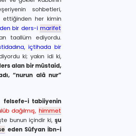
riyenin sohbetleri,
 ettiğinden her kimin
yden bir ders-i
marifet
n taallüm ediyordu.
tidadına, içtihada bir
iyordu ki; yakın idi ki,
 ders alan bir müstaid,
adı, “nurun alâ nur”
e,
felsefe-i tabiiyenin
ulûb dağılmış,
himmet
İşte bunun içindir ki,
şu
se
eden Süfyan İbn-i