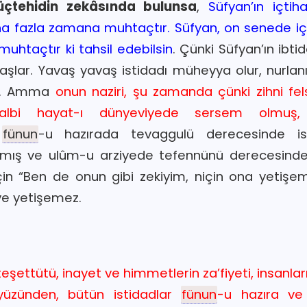
çtehidin zekâsında bulunsa
,
Süfyan’ın içti
a fazla zamana muhtaçtır. Süfyan, on senede içti
htaçtır ki tahsil edebilsin
. Çünki Süfyan’ın ibtida
lar. Yavaş yavaş istidadı müheyya olur, nurlanır
er. Amma
onun naziri, şu zamanda çünki zihni fe
albi hayat-ı dünyeviyede sersem olmuş, 
e
fünun
-u hazırada tevaggulü derecesinde isti
aşmış ve ulûm-u arziyede tefennünü derecesinde
için “Ben de onun gibi zekiyim, niçin ona yeti
ve yetişemez.
n teşettütü, inayet ve himmetlerin za’fiyeti, insanla
 yüzünden, bütün istidadlar
fünun
-u hazıra ve