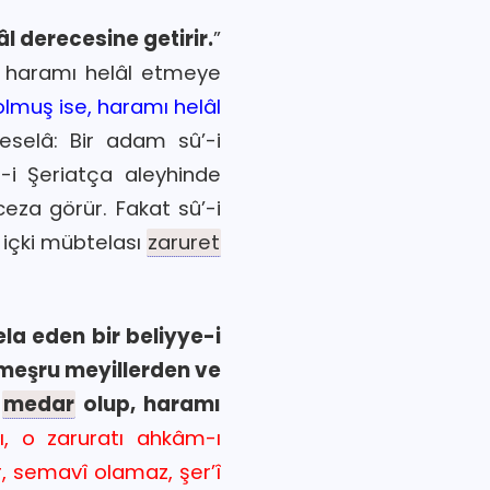
âl derecesine getirir.
”
 haramı helâl etmeye
lmuş ise, haramı helâl
eselâ: Bir adam sû’-i
a-i Şeriatça aleyhinde
 ceza görür. Fakat sû’-i
 içki mübtelası
zaruret
a eden bir beliyye-i
 meşru meyillerden ve
a
medar
olup, haramı
ı, o zaruratı ahkâm-ı
ir, semavî olamaz, şer’î