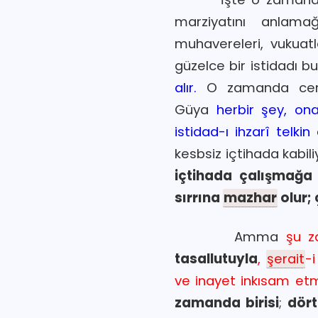
marziyatını anlama
muhavereleri, vukuat
güzelce bir istidadı b
alır.
O zamanda ce
Güya
herbir şey, o
istidad-ı ihzarî telkin
kesbsiz içtihada kabili
içtihada çalışmağa 
sırrına
mazhar
olur;
Amma
şu z
tasallutuyla
,
şerait
-
ve inayet inkısam etmi
zamanda birisi
;
dört