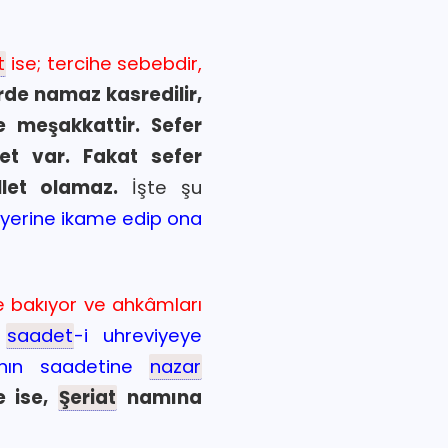
t
ise; tercihe sebebdir,
rde namaz kasredilir,
ise meşakkattir. Sefer
et var. Fakat sefer
let olamaz.
İşte şu
t yerine ikame edip ona
e bakıyor ve ahkâmları
t
saadet
-i uhreviyeye
yanın saadetine
nazar
e ise,
Şeriat
namına