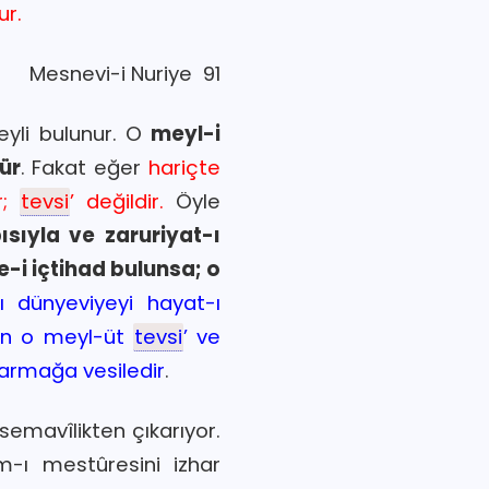
ur.
Mesnevi-i Nuriye 91
eyli bulunur. O
meyl-i
ür
. Fakat eğer
hariçte
r;
tevsi
’ değildir.
Öyle
ısıyla ve zaruriyat-ı
de-i içtihad bulunsa; o
ı dünyeviyeyi hayat-ı
lan o meyl-üt
tevsi
’ ve
ıkarmağa vesiledir
.
semavîlikten çıkarıyor.
-ı mestûresini izhar