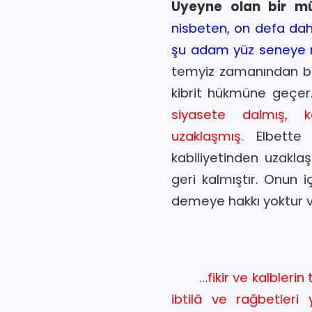
Uyeyne olan bir mü
nisbeten, on defa dah
şu adam yüz seneye mu
temyiz zamanından baş
kibrit hükmüne geç
siyasete dalmış, k
uzaklaşmış.
Elbett
kabiliyetinden uzakl
geri kalmıştır. Onun 
demeye hakkı yoktur 
…
fikir ve kalbleri
ibtilâ ve rağbetleri