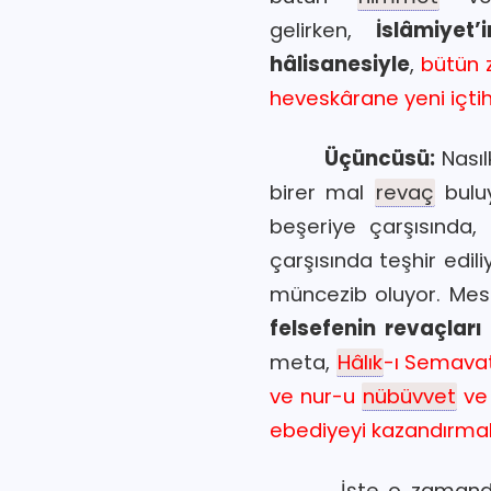
gelirken,
İslâmiyet
hâlisanesiyle
,
bütün 
heveskârane yeni içtih
Üçüncüsü:
Nası
birer mal
revaç
buluy
beşeriye çarşısında
çarşısında teşhir edil
müncezib oluyor. Mes
felsefenin revaçları
meta,
Hâlık
-ı Semavat
ve nur-u
nübüvvet
ve 
ebediyeyi kazandırmak 
İşte o zamanda zihin