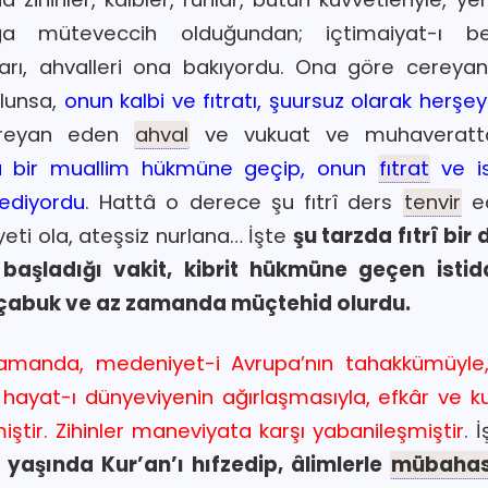
ğa müteveccih olduğundan; içtimaiyat-ı beşe
ları, ahvalleri ona bakıyordu. Ona göre cereyan
ulunsa,
onun kalbi ve fıtratı, şuursuz olarak herşe
reyan eden
ahval
ve vukuat ve muhaveratta
na bir muallim hükmüne geçip, onun
fıtrat
ve is
 ediyordu
. Hattâ o derece şu fıtrî ders
tenvir
ed
yeti ola, ateşsiz nurlana… İşte
şu tarzda fıtrî bir
başladığı vakit, kibrit hükmüne geçen istid
 çabuk ve az zamanda müçtehid olurdu.
amanda, medeniyet-i Avrupa’nın tahakkümüyl
i hayat-ı dünyeviyenin ağırlaşmasıyla, efkâr ve k
ştir. Zihinler maneviyata karşı yabanileşmiştir
. 
 yaşında Kur’an’ı hıfzedip, âlimlerle
mübaha