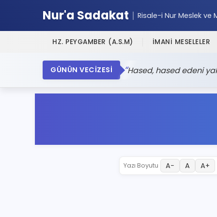
Nur'a Sadakat
Risale-i Nur Meslek ve 
HZ. PEYGAMBER (A.S.M)
İMANİ MESELELER
Hased, hased edeni yak
GÜNÜN VECİZESİ
A−
A
A+
Yazı Boyutu