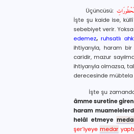
Üçüncüsü:
İşte şu kaide ise, küll
sebebiyet verir. Yoks
edemez
,
ruhsatlı a
ihtiyarıyla, haram bi
caridir, mazur sayılm
ihtiyarıyla olmazsa, t
derecesinde mübtela ol
İşte şu zamand
âmme suretine giren 
haram muameleler
helâl etmeye
meda
şer’iyeye
medar
yaptı