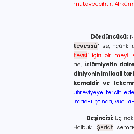
müteveccihtir. Ahkâm-ı
Dördüncüsü:
N
tevessü
’
ise, -çünki 
tevsi
’ için bir meyl 
de,
İslâmiyetin dair
diniyenin imtisali ta
kemaldir ve tekem
uhreviyeye tercih ed
irade-i içtihad, vücud-
Beşincisi:
Üç nok
Halbuki
Şeriat
semavi