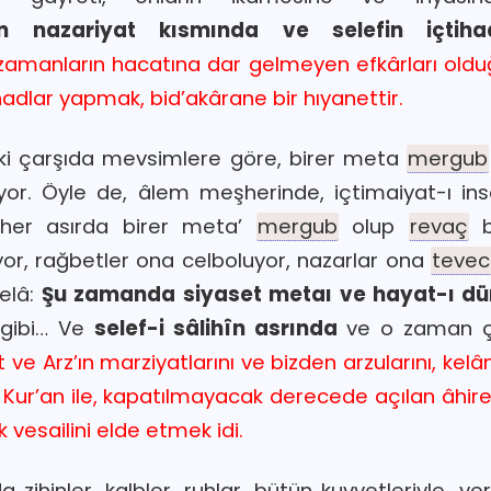
’in nazariyat kısmında ve selefin içtih
zamanların hacatına dar gelmeyen efkârları olduğu
adlar yapmak, bid’akârane bir hıyanettir.
lki çarşıda mevsimlere göre, birer meta
mergub
or. Öyle de, âlem meşherinde, içtimaiyat-ı in
, her asırda birer meta’
mergub
olup
revaç
b
iyor, rağbetler ona celboluyor, nazarlar ona
tevec
elâ:
Şu zamanda siyaset metaı ve hayat-ı dü
gibi… Ve
selef-i sâlihîn asrında
ve o zaman ç
 ve Arz’ın marziyatlarını ve bizden arzularını, ke
Kur’an ile, kapatılmayacak derecede açılan âhir
vesailini elde etmek idi.
ler, kalbler, ruhlar, bütün kuvvetleriyle, yerl