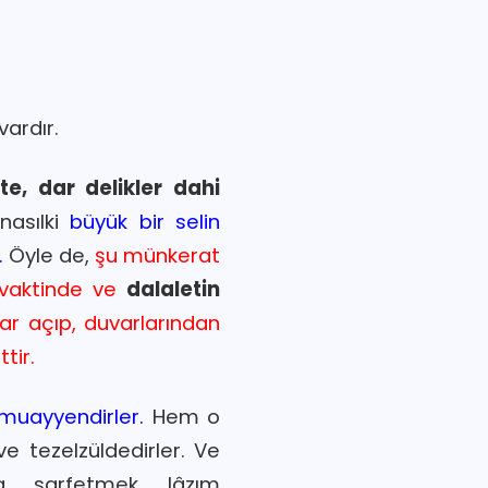
 vardır.
tte, dar delikler dahi
nasılki
büyük bir selin
.
Öyle de,
şu münkerat
 vaktinde ve
dalaletin
lar açıp, duvarlarından
tir.
 muayyendirler.
Hem o
e tezelzüldedirler. Ve
a sarfetmek lâzım