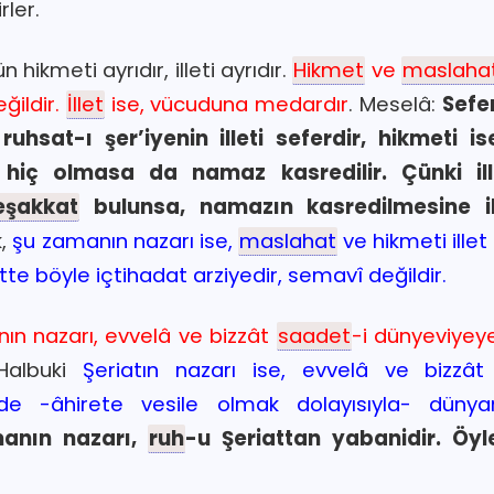
ler.
ikmeti ayrıdır, illeti ayrıdır.
Hikmet
ve
maslaha
ğildir.
İllet
ise, vücuduna medardır
. Meselâ:
Sefe
u ruhsat-ı şer’iyenin illeti seferdir, hikmeti 
hiç olmasa da namaz kasredilir. Çünki ill
şakkat
bulunsa, namazın kasredilmesine il
k,
şu zamanın nazarı ise,
maslahat
ve hikmeti ille
te böyle içtihadat arziyedir, semavî değildir.
ın nazarı, evvelâ ve bizzât
saadet
-i dünyeviyey
Halbuki
Şeriatın nazarı ise, evvelâ ve bizzâ
ede -âhirete vesile olmak dolayısıyla- dün
anın nazarı,
ruh
-u Şeriattan yabanidir. Öyl