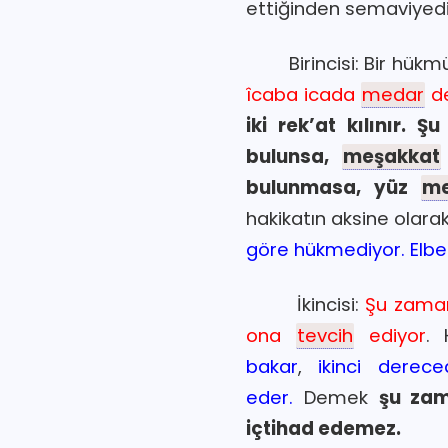
ettiğinden semaviyedir
Birincisi: Bir hükmün h
îcaba icada
medar
de
iki rek’at kılınır. Ş
bulunsa,
meşakkat
bulunmasa, yüz
me
hakikatın aksine olara
göre hükmediyor. Elbet
İkincisi:
Şu zaman
ona
tevcih
ediyor
. 
bakar
,
ikinci derec
eder.
Demek
şu zam
içtihad edemez.