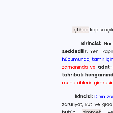
İçtihad
kapısı açı
Birincisi:
Nas
seddedilir.
Yeni kapı
hücumunda
,
tamir içi
zamanında ve
âdat-ı
tahribatı hengamın
muharriblerin girmesin
İkincisi:
Dinin za
zaruriyat, kut ve gıd
bütün
himmet
ve 