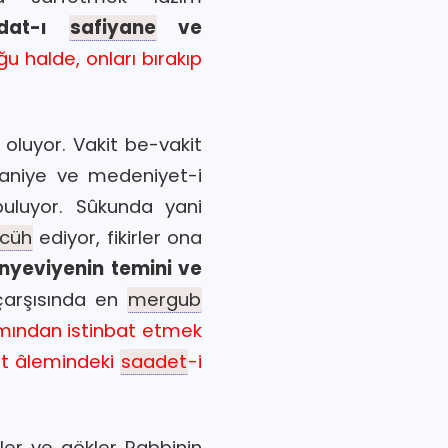
adat-ı
safiyane
ve
 halde, onları bırakıp
oluyor. Vakit be-vakit
saniye ve medeniyet-i
uluyor. Sûkunda yani
cüh
ediyor, fikirler ona
nyeviyenin temini ve
arşısında en
mergub
lâmından istinbat etmek
et âlemindeki
saadet
-i
er ve gökler Rabbinin