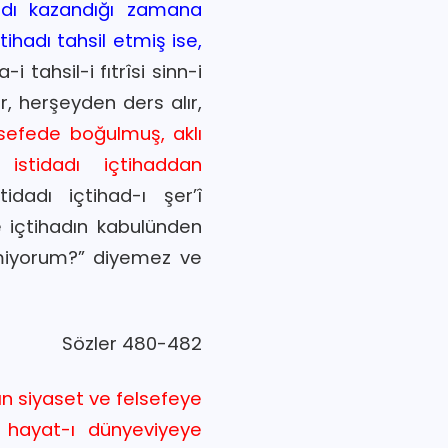
hadı kazandığı zamana
hadı tahsil etmiş ise,
-i tahsil-i fıtrîsi sinn-i
, herşeyden ders alır,
lsefede boğulmuş, aklı
istidadı içtihaddan
dadı içtihad-ı şer’î
 içtihadın kabulünden
şemiyorum?” diyemez ve
Sözler 480-482
rın siyaset ve felsefeye
 hayat-ı dünyeviyeye