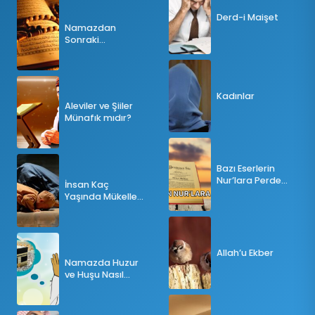
Derd-i Maişet
Namazdan
Sonraki
Tesbihatın Önemi
Nedir?
Kadınlar
Aleviler ve Şiiler
Münafık mıdır?
Bazı Eserlerin
Nur’lara Perde
İnsan Kaç
Olması
Yaşında Mükellef
Olur?
Allah’u Ekber
Namazda Huzur
ve Huşu Nasıl
Sağlanır?