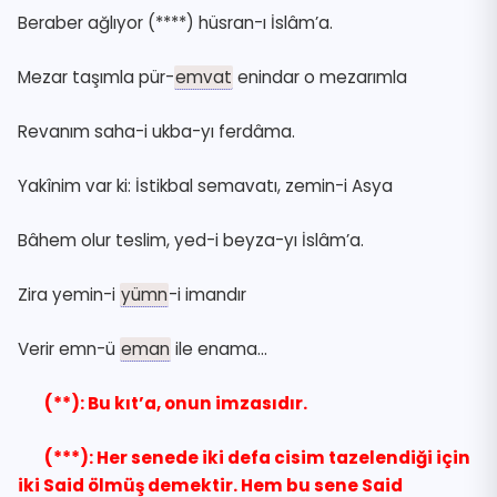
Beraber ağlıyor (****) hüsran-ı İslâm’a.
Mezar taşımla pür-
emvat
enindar o mezarımla
Revanım saha-i ukba-yı ferdâma.
Yakînim var ki: İstikbal semavatı, zemin-i Asya
Bâhem olur teslim, yed-i beyza-yı İslâm’a.
Zira yemin-i
yümn
-i imandır
Verir emn-ü
eman
ile enama…
(**): Bu kıt’a, onun imzasıdır.
(***): Her senede iki defa cisim tazelendiği için
iki Said ölmüş demektir. Hem bu sene Said