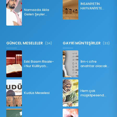
İNSANİYETİN
HAYVANİYETE
Namazda Akla
İNKILABI
Gelen Şeyler
Namazı Bozar
mı?
GÜNCEL MESELELER
GAYRİ MÜNTEŞİRLER
(34)
(33)
Eski Basım Risale-
İlm-i cifre
i Nur Küllliyatı
anahtar olacak
(Pdf)
bir ders
Hem çok
Kudüs Meselesi
müşkilpesend
olma