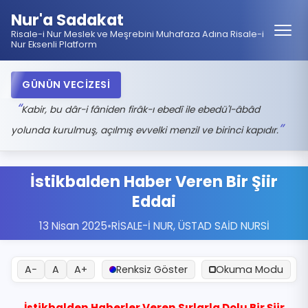
Nur'a Sadakat
Risale-i Nur Meslek ve Meşrebini Muhafaza Adına Risale-i
Nur Eksenli Platform
GÜNÜN VECİZESİ
Kabir, bu dâr-i fâniden firâk-ı ebedî ile ebedü'l-âbâd
yolunda kurulmuş, açılmış evvelki menzil ve birinci kapıdır.
İstikbalden Haber Veren Bir Şiir
Eddai
13 Nisan 2025
•
RİSALE-İ NUR
,
ÜSTAD SAİD NURSİ
A−
A
A+
Renksiz Göster
Okuma Modu
İstikbalden Haberler Veren Sırlarla Dolu Bir Şiir