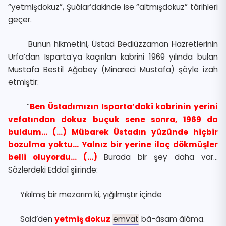
“yetmişdokuz”, Şuâlar’dakinde ise “altmışdokuz” târihleri
geçer.
Bunun hikmetini, Üstad Bediüzzaman Hazretlerinin
Urfa’dan Isparta’ya kaçırılan kabrini 1969 yılında bulan
Mustafa Bestil Ağabey (Minareci Mustafa) şöyle izah
etmiştir:
“
Ben Üstadımızın Isparta’daki kabrinin yerini
vefatından dokuz buçuk sene sonra, 1969 da
buldum… (…) Mübarek Üstadın yüzünde hiçbir
bozulma yoktu… Yalnız bir yerine ilaç dökmüşler
belli oluyordu… (…)
Burada bir şey daha var…
Sözlerdeki Eddaî şiirinde:
Yıkılmış bir mezarım ki, yığılmıştır içinde
Said’den
yetmiş dokuz
emvat
bâ-âsam âlâma.