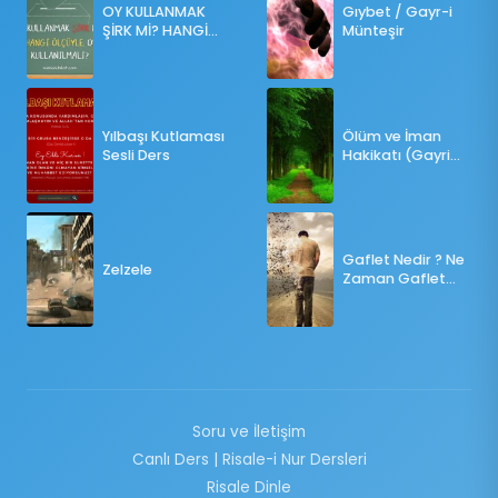
OY KULLANMAK
Gıybet / Gayr-i
ŞİRK Mİ? HANGİ
Münteşir
ÖLÇÜLERE GÖRE
OY KULLANILMALI?
Yılbaşı Kutlaması
Ölüm ve İman
Sesli Ders
Hakikatı (Gayri
Münteşir)
Gaflet Nedir ? Ne
Zelzele
Zaman Gaflet
Basar ?
Soru ve İletişim
Canlı Ders | Risale-i Nur Dersleri
Risale Dinle