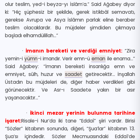
olur teslim, yed-i beyza-yı İslâm’a.” Said Ağabey diyor
ki: “Hiç şüphesiz bir şekilde, gerek istikbâl semavatı,
gerekse Avrupa ve Asya İslâmın parlak eline beraber
teslim olacaklardır. Bu müjdeler şimdiden çıkmaya
başladı elhamdülillah…”
·
İmanın bereketi ve verdiği emniyet:
“Zira
yemin-i
yümn
-i imandır. Verir emn-ü
eman
ile enama…”
Said Ağabey: “İmanın bereketi insanlığa emn ve
emniyet, sûlh, huzur ve
saadet
getirecektir… İnşallah
Üstadın bu müjdeleri de, diğer haber verdikleri gibi
görünecektir. Ve Asr-ı Saadete yakın bir asır
yaşanacaktır…”
·
İkinci mezar yerinin bulunma tarihine
işaret:
Risale-i Nur’da iki tane “Eddaî” şiiri vardır. Birisi
“Sözler” kitabının sonunda, diğeri, “Şua’lar” kitabının 13.
Şua’sı içindedir. Sözler Mecmuasındaki Eddaî’de