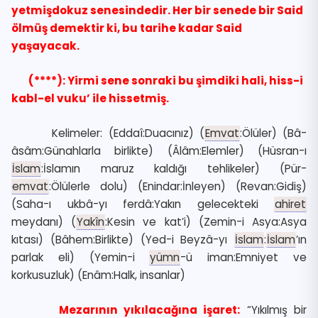
yetmişdokuz senesindedir. Her bir senede bir Said
ölmüş demektir ki, bu tarihe kadar Said
yaşayacak.
(****): Yirmi sene sonraki bu şimdiki hali, hiss-i
kabl-el vuku’ ile hissetmiş.
Kelimeler:
(Eddaî:Duacınız) (
Emvat
:Ölüler) (Bâ-
âsâm:Günahlarla birlikte) (Âlâm:Elemler) (Hüsran-ı
İslam
:İslamın maruz kaldığı tehlikeler) (Pür-
emvat
:Ölülerle dolu) (Enindar:İnleyen) (Revan:Gidiş)
(Saha-ı ukbâ-yı ferdâ:Yakın gelecekteki
ahiret
meydanı) (
Yakîn
:Kesin ve kat’i) (Zemin-i Asya:Asya
kıtası) (Bâhem:Birlikte) (Yed-i Beyzâ-yı
İslam
:
İslam
’ın
parlak eli) (Yemin-i
yümn
-ü iman:Emniyet ve
korkusuzluk) (Enâm:Halk, insanlar)
Mezarının yıkılacağına işaret:
“Yıkılmış bir