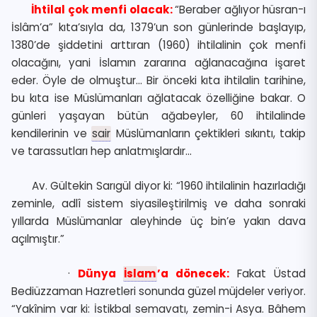
İhtilal çok menfi olacak:
“Beraber ağlıyor hüsran-ı
İslâm’a” kıta’sıyla da, 1379’un son günlerinde başlayıp,
1380’de şiddetini arttıran (1960) ihtilalinin çok menfi
olacağını, yani İslamın zararına ağlanacağına işaret
eder. Öyle de olmuştur… Bir önceki kıta ihtilalin tarihine,
bu kıta ise Müslümanları ağlatacak özelliğine bakar. O
günleri yaşayan bütün ağabeyler, 60 ihtilalinde
kendilerinin ve
sair
Müslümanların çektikleri sıkıntı, takip
ve tarassutları hep anlatmışlardır…
Av. Gültekin Sarıgül diyor ki: “1960 ihtilalinin hazırladığı
zeminle, adlî sistem siyasileştirilmiş ve daha sonraki
yıllarda Müslümanlar aleyhinde üç bin’e yakın dava
açılmıştır.”
·
Dünya
İslam
’a dönecek:
Fakat Üstad
Bediüzzaman Hazretleri sonunda güzel müjdeler veriyor.
“Yakînim var ki: İstikbal semavatı, zemin-i Asya. Bâhem