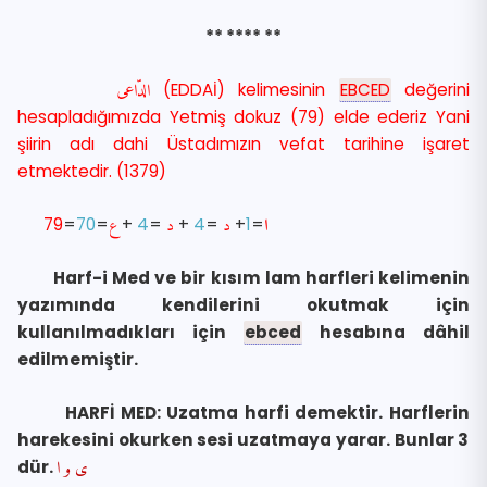
** **** **
الدّاعى
(
EDDAİ) kelimesinin
EBCED
değerini
hesapladığımızda Yetmiş dokuz (79) elde ederiz Yani
şiirin adı dahi Üstadımızın vefat tarihine işaret
etmektedir. (1379)
79
=
70
=
ع
+
4
=
د
+
4
=
د
+
1
=
ا
Harf-i Med ve bir kısım lam harfleri kelimenin
yazımında kendilerini okutmak için
kullanılmadıkları için
ebced
hesabına dâhil
edilmemiştir.
HARFİ MED: Uzatma harfi demektir. Harflerin
harekesini okurken sesi uzatmaya yarar. Bunlar 3
dür
.
ى و ا