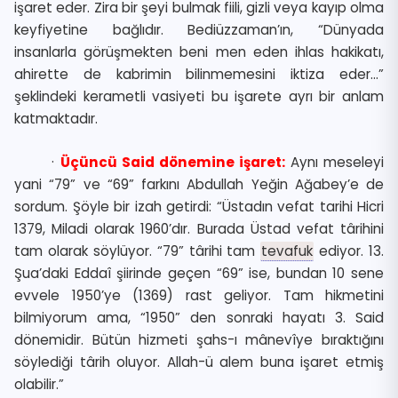
işaret eder. Zira bir şeyi bulmak fiili, gizli veya kayıp olma
keyfiyetine bağlıdır. Bediüzzaman’ın, “Dünyada
insanlarla görüşmekten beni men eden ihlas hakikatı,
ahirette de kabrimin bilinmemesini iktiza eder…”
şeklindeki kerametli vasiyeti bu işarete ayrı bir anlam
katmaktadır.
·
Üçüncü Said dönemine işaret:
Aynı meseleyi
yani “79” ve “69” farkını Abdullah Yeğin Ağabey’e de
sordum. Şöyle bir izah getirdi: “Üstadın vefat tarihi Hicri
1379, Miladi olarak 1960’dır. Burada Üstad vefat târihini
tam olarak söylüyor. “79” târihi tam
tevafuk
ediyor. 13.
Şua’daki Eddaî şiirinde geçen “69” ise, bundan 10 sene
evvele 1950’ye (1369) rast geliyor. Tam hikmetini
bilmiyorum ama, “1950” den sonraki hayatı 3. Said
dönemidir. Bütün hizmeti şahs-ı mânevîye bıraktığını
söylediği târih oluyor. Allah-ü alem buna işaret etmiş
olabilir.”