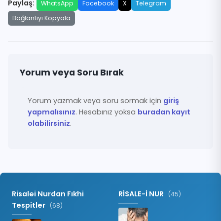
Paylaş:
WhatsApp
Facebook
X
Telegram
Bağlantıyı Kopyala
Yorum veya Soru Bırak
Yorum yazmak veya soru sormak için
giriş
yapmalısınız
. Hesabınız yoksa
buradan kayıt
olabilirsiniz
.
Risalei Nurdan Fıkhi
RİSALE-İ NUR
(45)
Tespitler
(68)