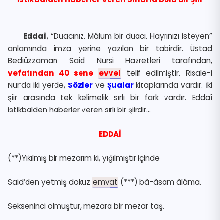
Eddaî
, “Duacınız. Mâlum bir duacı. Hayrınızı isteyen”
anlamında imza yerine yazılan bir tabirdir. Üstad
Bediüzzaman Said Nursi Hazretleri tarafından,
vefatından 40 sene
evvel
telif edilmiştir. Risale-i
Nur’da iki yerde,
Sözler
ve
Şualar
kitaplarında vardır. İki
şiir arasında tek kelimelik sırlı bir fark vardır. Eddaî
istikbalden haberler veren sırlı bir şiirdir…
EDDAÎ
(**)Yıkılmış bir mezarım ki, yığılmıştır içinde
Said’den yetmiş dokuz
emvat
(***) bâ-âsam âlâma.
Sekseninci olmuştur, mezara bir mezar taş.