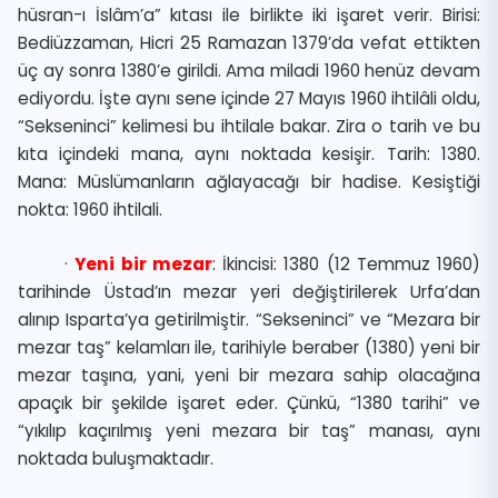
hüsran-ı İslâm’a” kıtası ile birlikte iki işaret verir. Birisi:
Bediüzzaman, Hicri 25 Ramazan 1379’da vefat ettikten
üç ay sonra 1380’e girildi. Ama miladi 1960 henüz devam
ediyordu. İşte aynı sene içinde 27 Mayıs 1960 ihtilâli oldu,
“Sekseninci” kelimesi bu ihtilale bakar. Zira o tarih ve bu
kıta içindeki mana, aynı noktada kesişir. Tarih: 1380.
Mana: Müslümanların ağlayacağı bir hadise. Kesiştiği
nokta: 1960 ihtilali.
·
Yeni bir mezar
: İkincisi: 1380 (12 Temmuz 1960)
tarihinde Üstad’ın mezar yeri değiştirilerek Urfa’dan
alınıp Isparta’ya getirilmiştir. “Sekseninci” ve “Mezara bir
mezar taş” kelamları ile, tarihiyle beraber (1380) yeni bir
mezar taşına, yani, yeni bir mezara sahip olacağına
apaçık bir şekilde işaret eder. Çünkü, “1380 tarihi” ve
“yıkılıp kaçırılmış yeni mezara bir taş” manası, aynı
noktada buluşmaktadır.