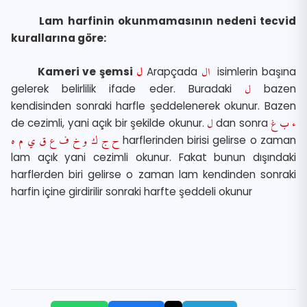
Lam harfinin okunmamasının nedeni tecvid
kurallarına göre:
Kameri ve şemsi
ل
Arapçada
ال
isimlerin başına
gelerek belirlilik ifade eder. Buradaki
ل
bazen
kendisinden sonraki harfle şeddelenerek okunur. Bazen
de cezimli, yani açık bir şekilde okunur
.
ل
dan sonra
ء ب غ
ح ج ك و خ ف ع ق ي م ه
harflerinden birisi gelirse o zaman
lam açık yani cezimli okunur. Fakat bunun dışındaki
harflerden biri gelirse o zaman lam kendinden sonraki
harfin içine girdirilir sonraki harfte şeddeli okunur