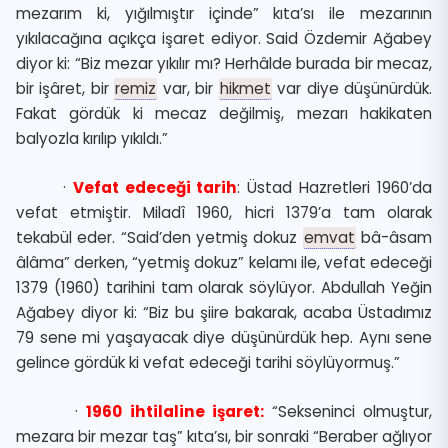
mezarım ki, yığılmıştır içinde” kıta’sı ile mezarının
yıkılacağına açıkça işaret ediyor. Said Özdemir Ağabey
diyor ki: “Biz mezar yıkılır mı? Herhâlde burada bir mecaz,
bir işâret, bir
remiz
var, bir
hikmet
var diye düşünürdük.
Fakat gördük ki mecaz değilmiş, mezarı hakikaten
balyozla kırılıp yıkıldı.”
·
Vefat edeceği tarih
: Üstad Hazretleri 1960’da
vefat etmiştir. Miladî 1960, hicri 1379’a tam olarak
tekabül eder. “Said’den yetmiş dokuz
emvat
bâ-âsam
âlâma” derken, “yetmiş dokuz” kelamı ile, vefat edeceği
1379 (1960) tarihini tam olarak söylüyor. Abdullah Yeğin
Ağabey diyor ki: “Biz bu şiire bakarak, acaba Üstadımız
79 sene mi yaşayacak diye düşünürdük hep. Aynı sene
gelince gördük ki vefat edeceği tarihi söylüyormuş.”
·
1960 ihtilaline işaret:
“Sekseninci olmuştur,
mezara bir mezar taş” kıta’sı, bir sonraki “Beraber ağlıyor