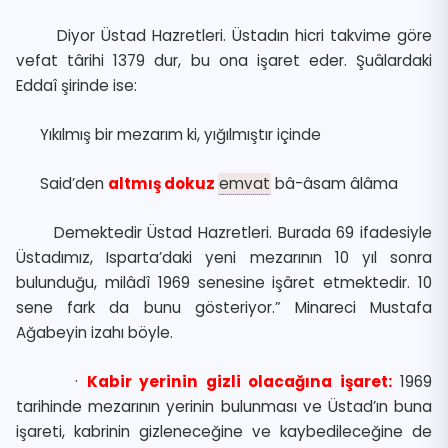
Diyor Üstad Hazretleri. Üstadın hicri takvime göre
vefat târihi 1379 dur, bu ona işaret eder. Şuâlardaki
Eddaî şirinde ise:
Yıkılmış bir mezarım ki, yığılmıştır içinde
Said’den
altmış dokuz
emvat
bâ-âsam âlâma
Demektedir Üstad Hazretleri. Burada 69 ifadesiyle
Üstadımız, Isparta’daki yeni mezarının 10 yıl sonra
bulunduğu, milâdî 1969 senesine işâret etmektedir. 10
sene fark da bunu gösteriyor.” Minareci Mustafa
Ağabeyin izahı böyle.
·
Kabir yerinin gizli olacağına işaret:
1969
tarihinde mezarının yerinin bulunması ve Üstad’ın buna
işareti, kabrinin gizleneceğine ve kaybedileceğine de